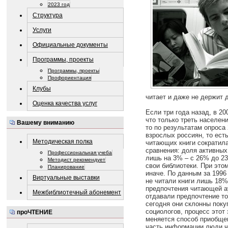
2023 год
Структура
Услуги
Официальные документы
Программы, проекты
Программы, проекты
Профориентация
Клубы
читает и даже не держит д
Оценка качества услуг
Если три года назад, в 2
что только треть населени
Вашему вниманию
то по результатам опроса
взрослых россиян, то ест
Методическая полка
читающих книги сократила
сравнения: доля активных
Профессиональная учеба
лишь на 3% – с 26% до 2
Методист рекомендует
свои библиотеки. При это
Планирование
иначе. По данным за 1996 
Виртуальные выставки
не читали книги лишь 18
предпочтения читающей а
Межбиблиотечный абонемент
отдавали предпочтение т
сегодня они склонны поку
социологов, процесс этот
проЧТЕНИЕ
меняется способ приобще
часть информации люди че