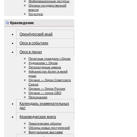
Информационные ресурсы
Органы государственной
власти
Госуслуги
Краеведение
Оренбургский край
Орск в событиях
Орск в лицах
Почетные граждане г.Орска
Художники г. Орска
Литературные имена
Афганистан болит в моей
душе
Орчане — Герои Советского
Союза
Орчане — Герои России
Орчане — герои СВО
Персоналии
Календарь знаменательных
дат
Краеведческая книга
Тематические обзоры
Обзоры новых поступлений
Виртуальные выставки