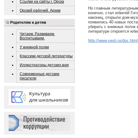
Ссылки на сайты г. Орска
Но главным литературным 
Орский рабочий. Архив
конечно, стал юбилей Гог
наконец, открыли дом-муз
появились 40 новых поста
Родителям и детям
убирать с книжных полок 
литературе откроется юб
Читаем. Развиваем.
Воспитываем.
http://www.vesti.ru/doc.ht
У книжной полки
Классики детской литературы
Иллюстраторы детских книг
Современные детские
писатели