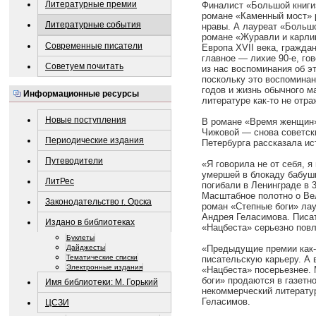
Литературные премии
Финалист «Большой книги
романе «Каменный мост» 
Литературные события
нравы. А лауреат «Больш
романе «Журавли и карли
Современные писатели
Европа XVII века, гражда
главное — лихие 90-е, гов
Советуем почитать
из нас воспоминания об э
поскольку это воспоминан
годов и жизнь обычного м
Информационные ресурсы
литературе как-то не отр
Новые поступления
В романе «Время женщин»
Чижовой — снова советск
Периодические издания
Петербурга рассказала ис
Путеводители
«Я говорила не от себя, я
умершей в блокаду бабушк
ЛитРес
погибали в Ленинграде в 
Масштабное полотно о Ве
Законодательство г. Орска
роман «Степные боги» ла
Андрея Геласимова. Писат
Издано в библиотеках
«Нацбеста» серьезно повл
Буклеты
Дайджесты
«Предыдущие премии как-
Тематические списки
писательскую карьеру. А
Электронные издания
«Нацбеста» посерьезнее. 
боги» продаются в газетн
Имя библиотеки: М. Горький
некоммерческий литерату
Геласимов.
ЦСЗИ