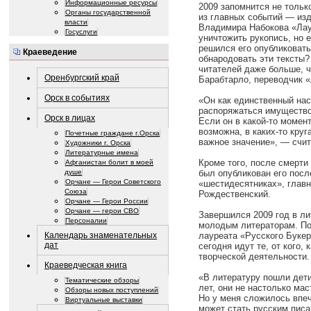
Информационные ресурсы
2009 запомнится не тольк
Органы государственной
из главных событий — изд
власти
Владимира Набокова «Лау
Госуслуги
уничтожить рукопись, но е
решился его опубликовать
Краеведение
обнародовать эти тексты?
читателей даже больше, 
Оренбургский край
Барабтарло, переводчик «
Орск в событиях
«Он как единственный нас
распоряжаться имущество
Орск в лицах
Если он в какой-то момен
возможна, в каких-то круг
Почетные граждане г.Орска
важное значение», — счит
Художники г. Орска
Литературные имена
Кроме того, после смерти
Афганистан болит в моей
был опубликован его посл
душе
Орчане — Герои Советского
«шестидесятниках», главн
Союза
Рождественский.
Орчане — Герои России
Орчане — герои СВО
Завершился 2009 год в л
Персоналии
молодым литераторам. По
лауреата «Русского Букер
Календарь знаменательных
дат
сегодня идут те, от кого,
творческой деятельности.
Краеведческая книга
«В литературу пошли дети
Тематические обзоры
лет, они не настолько мас
Обзоры новых поступлений
Но у меня сложилось впеч
Виртуальные выставки
может стать русским писа