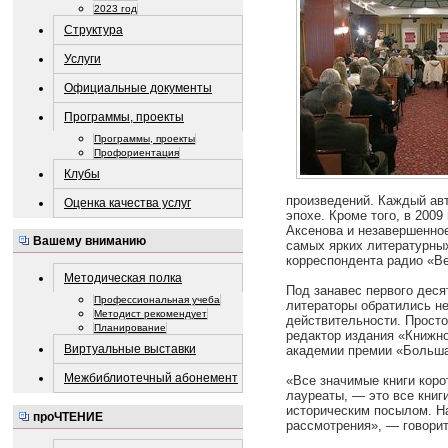
2023 год
Структура
Услуги
Официальные документы
Программы, проекты
Программы, проекты
Профориентация
Клубы
произведений. Каждый авт
Оценка качества услуг
эпохе. Кроме того, в 200
Аксенова и незавершенно
Вашему вниманию
самых ярких литературны
корреспондента радио «В
Методическая полка
Под занавес первого деся
Профессиональная учеба
литераторы обратились не
Методист рекомендует
действительности. Просто
Планирование
редактор издания «Книжно
Виртуальные выставки
академии премии «Больша
Межбиблиотечный абонемент
«Все значимые книги корот
лауреаты, — это все кни
историческим посылом. Н
проЧТЕНИЕ
рассмотрения», — говорит