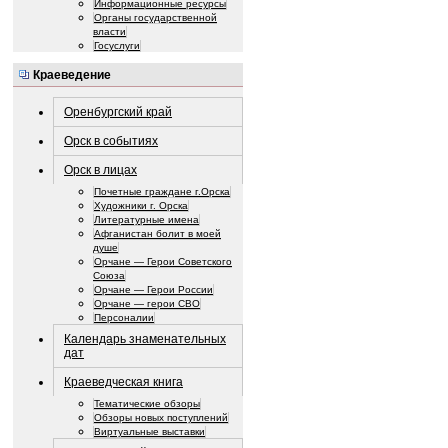
Информационные ресурсы
Органы государственной
власти
Госуслуги
Краеведение
Оренбургский край
Орск в событиях
Орск в лицах
Почетные граждане г.Орска
Художники г. Орска
Литературные имена
Афганистан болит в моей
душе
Орчане — Герои Советского
Союза
Орчане — Герои России
Орчане — герои СВО
Персоналии
Календарь знаменательных
дат
Краеведческая книга
Тематические обзоры
Обзоры новых поступлений
Виртуальные выставки