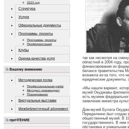
2023 год
Структура
Услуги
Официальные документы
Программы, проекты
Программы, проекты
Профориентация
Клубы
так как несмотря на смен
Оценка качества услуг
областной в 2004 году, п
финансирование из федер
Вашему вниманию
балансе правительства Мо
возникла из-за того, что
юридические документы, 
Методическая полка
Профессиональная учеба
«Мы нашли вариант, котор
Методист рекомендует
музей Окуджавы филиалом
Планирование
есть музеем федеральног
Виртуальные выставки
заявление министра куль
Межбиблиотечный абонемент
Дом-музей Булата Окуджа
Переделкино был создан в
общественный музей. В 19
проЧТЕНИЕ
государственного. В нем 
обстановка и уникальная 