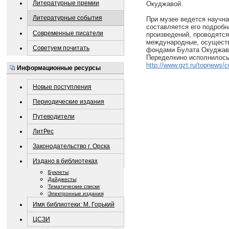
Литературные премии
Окуджавой.
Литературные события
При музее ведется научна
составляется его подробн
Современные писатели
произведений, проводятся
международные, осущест
Советуем почитать
фондами Булата Окуджавы
Переделкино исполнилось 
http://www.gzt.ru/topnews/c
Информационные ресурсы
Новые поступления
Периодические издания
Путеводители
ЛитРес
Законодательство г. Орска
Издано в библиотеках
Буклеты
Дайджесты
Тематические списки
Электронные издания
Имя библиотеки: М. Горький
ЦСЗИ