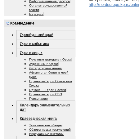
Информационные ресурсы
http://nordeurope.kp.ru/onl
Органы государственной
власти
Госуслуги
Краеведение
Оренбургский край
Орск в событиях
Орск в лицах
Почетные граждане г.Орска
Художники г. Орска
Литературные имена
Афганистан болит в моей
душе
Орчане — Герои Советского
Союза
Орчане — Герои России
Орчане — герои СВО
Персоналии
Календарь знаменательных
дат
Краеведческая книга
Тематические обзоры
Обзоры новых поступлений
Виртуальные выставки