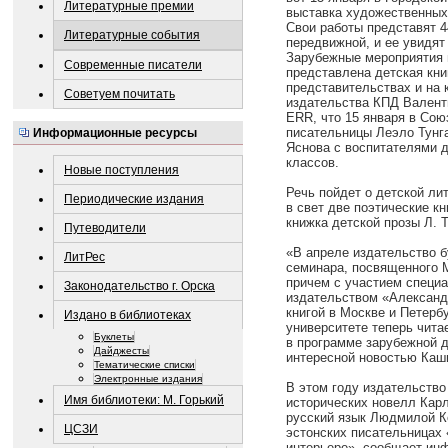
Литературные премии
выставка художественных
Свои работы представят 4
Литературные события
передвижной, и ее увидят
Зарубежные мероприятия п
Современные писатели
представлена детская кни
представительствах и на 
Советуем почитать
издательства КПД Валент
ERR, что 15 января в Сою
писательницы Леэло Тунг
Информационные ресурсы
Яснова с воспитателями 
классов.
Новые поступления
Речь пойдет о детской ли
Периодические издания
в свет две поэтические кн
книжка детской прозы Л. Т
Путеводители
«В апреле издательство б
ЛитРес
семинара, посвященного 
причем с участием специа
Законодательство г. Орска
издательством «Александ
книгой в Москве и Петерб
Издано в библиотеках
университете теперь чита
Буклеты
в программе зарубежной 
Дайджесты
интересной новостью Каш
Тематические списки
Электронные издания
В этом году издательство
Имя библиотеки: М. Горький
исторических новелл Кар
русский язык Людмилой Ко
ЦСЗИ
эстонских писательницах 
интерьере», сообщает инф