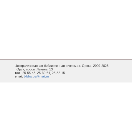
Централизованная библиотечная система г. Орска, 2009-2026
г.Орск, просп. Ленина, 13
тел.: 25-55-43, 25-39-64, 25-82-15
email:
bibliocbs@mail.ru