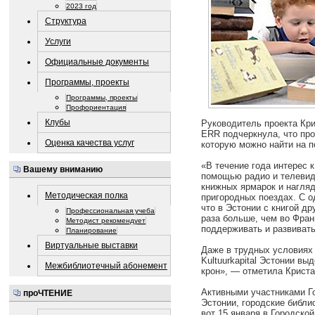
2023 год
Структура
Услуги
Официальные документы
Программы, проекты
Программы, проекты
Профориентация
Клубы
Руководитель проекта Кри
ERR подчеркнула, что про
Оценка качества услуг
которую можно найти на п
«В течение года интерес 
Вашему вниманию
помощью радио и телевиде
книжных ярмарок и нагляд
Методическая полка
пригородных поездах. С о
что в Эстонии с книгой д
Профессиональная учеба
раза больше, чем во Фран
Методист рекомендует
поддерживать и развивать
Планирование
Виртуальные выставки
Даже в трудных условиях 
Kultuurkapital Эстонии в
Межбиблиотечный абонемент
крон», — отметила Криста
Активными участниками Г
проЧТЕНИЕ
Эстонии, городские библи
вот 15 января в Городско