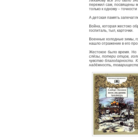
Лиханову всё это было зна
пережил сам, посвящены мн
только к одному – точности
А детская память запечатл
Война, которая жестоко об
госпиталь, тыл, карточки.
Военные холодные зимы, го
нашло отражение в его про
Жестокое было время. Но 
слёзы, потери отцов, гол
чувство благодарности. К
надёжность, товарищество,