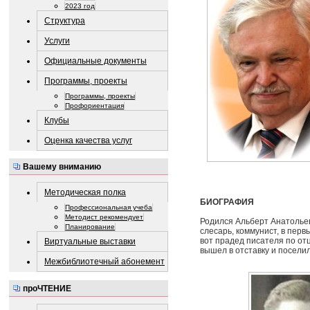
2023 год
Структура
Услуги
Официальные документы
Программы, проекты
Программы, проекты
Профориентация
Клубы
Оценка качества услуг
Вашему вниманию
Методическая полка
БИОГРАФИЯ
Профессиональная учеба
Методист рекомендует
Родился Альберт Анатольеви
Планирование
слесарь, коммунист, в пер
вот прадед писателя по от
Виртуальные выставки
вышел в отставку и поселил
Межбиблиотечный абонемент
проЧТЕНИЕ