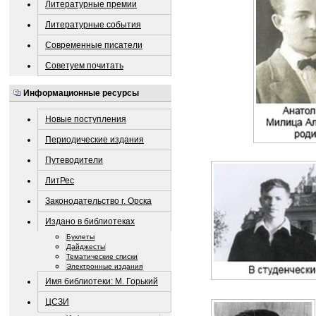
Литературные премии
Литературные события
Современные писатели
Советуем почитать
Информационные ресурсы
Новые поступления
Периодические издания
Путеводители
ЛитРес
Законодательство г. Орска
Издано в библиотеках
Буклеты
Дайджесты
Тематические списки
Электронные издания
Имя библиотеки: М. Горький
ЦСЗИ