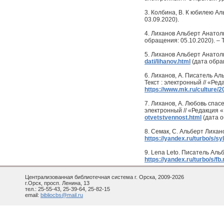
3. Колбина, В. К юбилею Аль
03.09.2020).
4. Лиханов Альберт Анатоль
обращения: 05.10.2020). – 
5. Лиханов Альберт Анатоль
dati/lihanov.html
(дата обра
6. Лиханов, А. Писатель А
Текст : электронный // «Ре
https://www.mk.ru/culture/2
7. Лиханов, А. Любовь спас
электронный // «Редакция «
otvetstvennost.html
(дата о
8. Семак, С. Альберт Лихано
https://yandex.ru/turbo/s/sy
9. Lena Leto. Писатель Альб
https://yandex.ru/turbo/s/fb
Централизованная библиотечная система г. Орска, 2009-2026
г.Орск, просп. Ленина, 13
тел.: 25-55-43, 25-39-64, 25-82-15
email:
bibliocbs@mail.ru