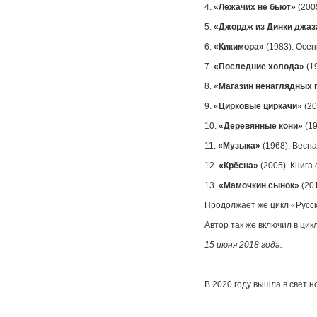
4.
«Лежачих не бьют»
(200
5.
«Джордж из Динки джаз
6.
«Кикимора»
(1983). Осен
7.
«Последние холода»
(19
8.
«Магазин ненаглядных 
9.
«Цирковые циркачи»
(20
10.
«Деревянные кони»
(19
11.
«Музыка»
(1968). Весна
12.
«Крёсна»
(2005). Книга
13.
«Мамочкин сынок»
(201
Продолжает же цикл «Русс
Автор так же включил в цик
15 июня 2018 года.
В 2020 году вышла в свет н