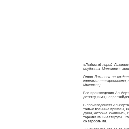
«Любимый герой Лиханова
неудачник. Мальчишка, ко
Герои Лиханова не свиде
капельки неискренности, 
Михалков).
Все произведения Альберт
детству, гимн, непревзойд
В произведениях Альберта 
только военные приказы, бо
души, которые, сжавшись, 
тарелке каши-затирухи. Эт
со взрослыми.