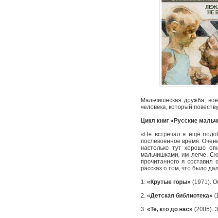
Мальчишеская дружба, вое
человека, который повеств
Цикл книг «Русские мальч
«Не встречал я ещё подоб
послевоенное время. Очень
настолько тут хорошо оп
мальчишками, им легче. Ск
прочитанного я составил с
рассказ о том, что было д
1.
«Крутые горы»
(1971). О
2.
«Детская библиотека»
(
3.
«Те, кто до нас»
(2005). 