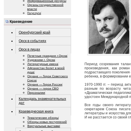
Информационные ресурсы
Органы государственной
власти
Госуслуги
Краеведение
Оренбургский край
Орск в событиях
Орск в лицах
Почетные граждане г.Орска
Художники г. Орска
Период созревания талан
Литературные имена
произведения, как рома
Афганистан болит в моей
подрастающего поколения с
душе
ребенка, в формировании е
Орчане — Герои Советского
Союза
1970-1990 гг. – период а
Орчане — Герои России
разным по возрасту чит
Орчане — герои СВО
«Драматическая педагогика
Персоналии
удостоен Международной пр
Календарь знаменательных
дат
Все годы своего литерат
секретарем Союза писат
Краеведческая книга
литературы и искусства дл
И не расстается со своей 
Тематические обзоры
Обзоры новых поступлений
Виртуальные выставки