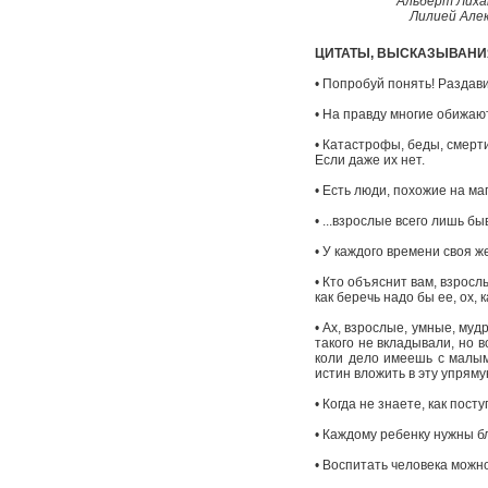
Альберт Лихан
Лилией Але
ЦИТАТЫ, ВЫСКАЗЫВАНИ
• Попробуй понять! Раздави
• На правду многие обижают
• Катастрофы, беды, смерти
Если даже их нет.
• Есть люди, похожие на ма
• ...взрослые всего лишь б
• У каждого времени своя ж
• Кто объяснит вам, взросл
как беречь надо бы ее, ох, к
• Ах, взрослые, умные, муд
такого не вкладывали, но в
коли дело имеешь с малым,
истин вложить в эту упряму
• Когда не знаете, как пост
• Каждому ребенку нужны бли
• Воспитать человека можно