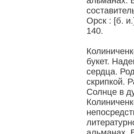
альманах. 
составитель
Орск : [б. и
140.
Колиниченк
букет. Наде
сердца. Род
скрипкой. Р
Солнце в ду
Колиниченко
непосредств
литературн
альманах. 