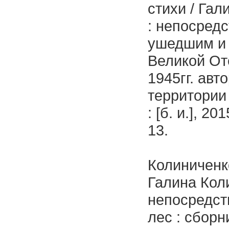
стихи / Гал
: непосред
ушедшим и ж
Великой От
1945гг. ав
территории
: [б. и.], 2
13.
Колиниченко
Галина Коли
непосредст
лес : сборн