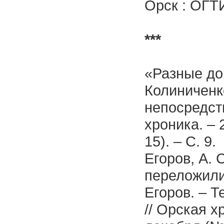
Орск : ОГТИ
***
«Разные до
Колиниченко
непосредст
хроника. – 
15). – С. 9.
Егоров, А. 
переложили
Егоров. – Т
// Орская х