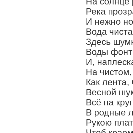
На солнце 
Река прозр
И нежно но
Вода чиста
Здесь шумн
Воды фонт
И, наплеск
На чистом,
Как лента, 
Весной шум
Всё на кру
В родные л
Рукою плат
Чтоб краем