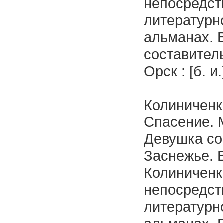
непосредств
литературн
альманах. 
составитель
Орск : [б. и
Колиниченко
Спасение. 
Девушка со
Заснежье. В
Колиниченко
непосредств
литературн