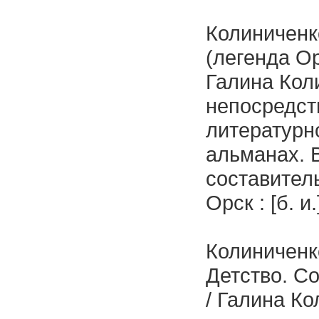
Колиниченко
(легенда Ор
Галина Коли
непосредств
литературн
альманах. 
составитель
Орск : [б. и
Колиниченко
Детство. Со
/ Галина Ко