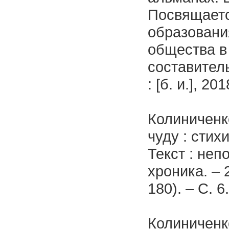
Посвящаетс
образовани
общества в 
составитель
: [б. и.], 2
Колиниченк
чуду : стих
Текст : неп
хроника. – 
180). – С. 6.
Колиниченко