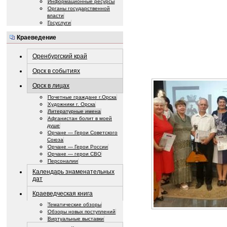
Информационные ресурсы
Органы государственной
власти
Госуслуги
Краеведение
Оренбургский край
Орск в событиях
Орск в лицах
Почетные граждане г.Орска
Художники г. Орска
Литературные имена
Афганистан болит в моей
душе
Орчане — Герои Советского
Союза
Орчане — Герои России
Орчане — герои СВО
Персоналии
Календарь знаменательных
дат
Краеведческая книга
Тематические обзоры
Обзоры новых поступлений
Виртуальные выставки