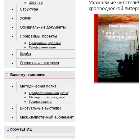
Уважаемые читатели!
2023 год
краеведческой литер
Структура
Услуги
Официальные документы
Программы, проекты
Программы, проекты
Профориентация
Клубы
Оценка качества услуг
Вашему вниманию
Методическая полка
Профессиональная учеба
Методист рекомендует
Планирование
Виртуальные выставки
Межбиблиотечный абонемент
проЧТЕНИЕ