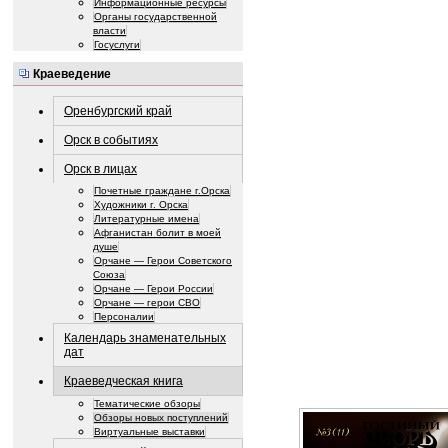
Информационные ресурсы
Органы государственной
власти
Госуслуги
Краеведение
Оренбургский край
Орск в событиях
Орск в лицах
Почетные граждане г.Орска
Художники г. Орска
Литературные имена
Афганистан болит в моей
душе
Орчане — Герои Советского
Союза
Орчане — Герои России
Орчане — герои СВО
Персоналии
Календарь знаменательных
дат
Краеведческая книга
Тематические обзоры
Обзоры новых поступлений
Виртуальные выставки