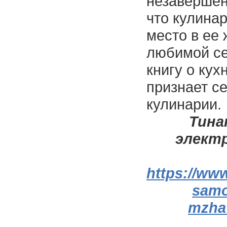
незавершен
что кулина
место в ее 
любимой се
книгу о кух
признает с
кулинарии.
Тина
электро
https://www
samo
mzha