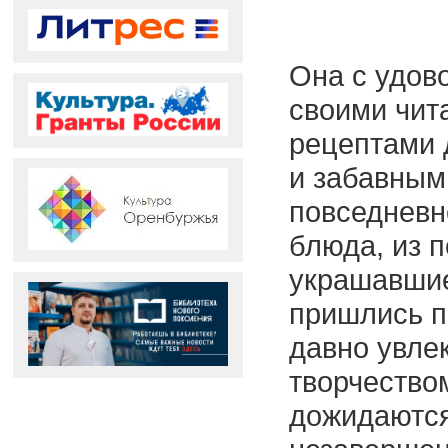
Она с удов
своими чит
рецептами 
и забавным
повседневн
блюда, из 
украшавшие
пришлись п
давно увле
творчеством
дожидаются