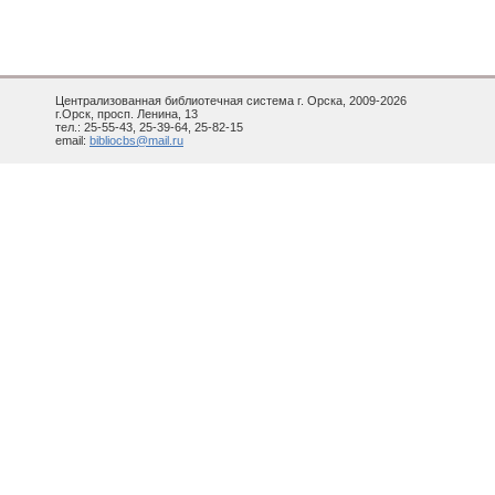
Централизованная библиотечная система г. Орска, 2009-2026
г.Орск, просп. Ленина, 13
тел.: 25-55-43, 25-39-64, 25-82-15
email:
bibliocbs@mail.ru