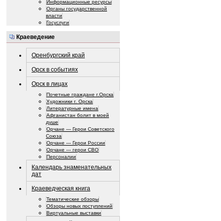
Информационные ресурсы
Органы государственной
власти
Госуслуги
Краеведение
Оренбургский край
Орск в событиях
Орск в лицах
Почетные граждане г.Орска
Художники г. Орска
Литературные имена
Афганистан болит в моей
душе
Орчане — Герои Советского
Союза
Орчане — Герои России
Орчане — герои СВО
Персоналии
Календарь знаменательных
дат
Краеведческая книга
Тематические обзоры
Обзоры новых поступлений
Виртуальные выставки