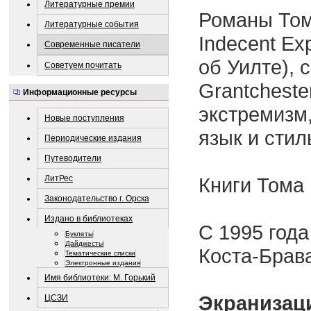
Литературные премии
Романы Тома
Литературные события
Indecent Ex
Современные писатели
об Уилте), 
Советуем почитать
Grantcheste
Информационные ресурсы
экстремизм
Новые поступления
язык и стил
Периодические издания
Путеводители
ЛитРес
Книги Тома 
Законодательство г. Орска
Издано в библиотеках
С 1995 года
Буклеты
Дайджесты
Коста-Брав
Тематические списки
Электронные издания
Имя библиотеки: М. Горький
Экранизац
ЦСЗИ