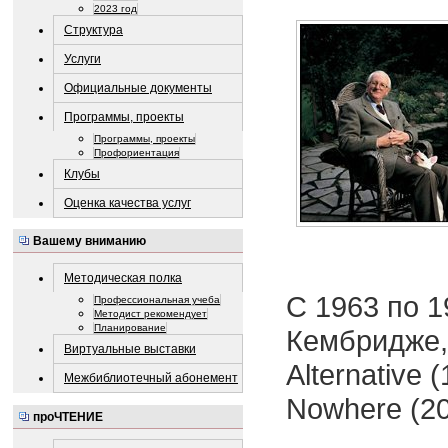
2023 год
Структура
Услуги
Официальные документы
Программы, проекты
Программы, проекты
Профориентация
Клубы
Оценка качества услуг
Вашему вниманию
Методическая полка
С 1963 по 1
Профессиональная учеба
Методист рекомендует
Планирование
Кембридже, 
Виртуальные выставки
Alternative 
Межбиблиотечный абонемент
Nowhere (20
проЧТЕНИЕ