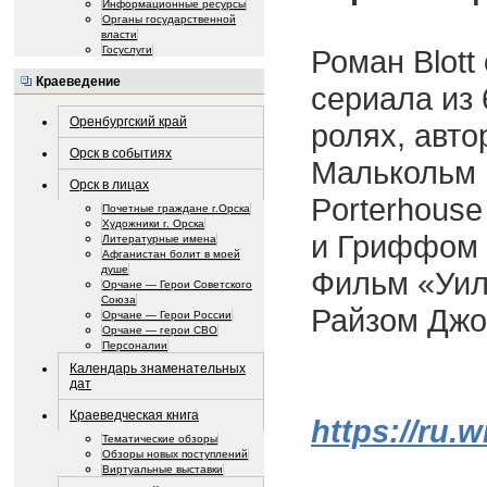
Информационные ресурсы
Органы государственной
власти
Госуслуги
Роман Blott
Краеведение
сериала из
Оренбургский край
ролях, авт
Орск в событиях
Малькольм 
Орск в лицах
Porterhous
Почетные граждане г.Орска
Художники г. Орска
и Гриффом 
Литературные имена
Афганистан болит в моей
душе
Фильм «Уил
Орчане — Герои Советского
Союза
Райзом Джон
Орчане — Герои России
Орчане — герои СВО
Персоналии
Календарь знаменательных
дат
Краеведческая книга
https://r
Тематические обзоры
Обзоры новых поступлений
Виртуальные выставки