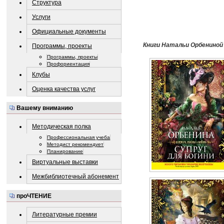
Структура
Услуги
Официальные документы
Книги Натальи Орбениной
Программы, проекты
Программы, проекты
Профориентация
Клубы
Оценка качества услуг
Вашему вниманию
Методическая полка
Профессиональная учеба
Методист рекомендует
Планирование
Виртуальные выставки
Межбиблиотечный абонемент
проЧТЕНИЕ
Литературные премии