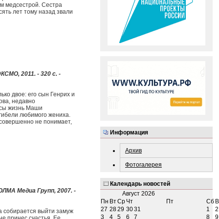
ам медсестрой. Сестра
сять лет тому назад звали
СМО, 2011. - 320 с. -
ко двое: его сын Генрих и
ова, недавно
ссы жизнь Маши
 гибели любимого жениха.
 совершенно не понимает,
Информация
Архив
Фотогалерея
Календарь новостей
: ОЛМА Медиа Групп, 2007. -
Август
2026
Пн
Вт
Ср
Чт
Пт
Сб
В
27
28
29
30
31
1
2
а собирается выйти замуж
3
4
5
6
7
8
9
не принес счастья. Ее