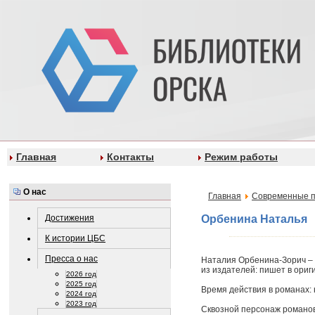
Главная
Контакты
Режим работы
О нас
Главная
Современные п
Достижения
Орбенина Наталья
К истории ЦБС
Пресса о нас
Наталия Орбенина-Зорич – 
из издателей: пишет в ориг
2026 год
2025 год
Время действия в романах: 
2024 год
2023 год
Сквозной персонаж романов