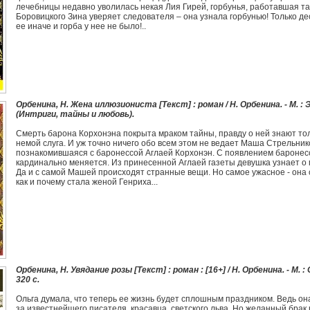
лечебницы недавно уволилась некая Лия Гирей, горбунья, работавшая т
Боровицкого Зина уверяет следователя – она узнала горбунью! Только де
ее иначе и горба у нее не было!..
Орбенина, Н. Жена иллюзиониста [Текст] : роман / Н. Орбенина. - М. : ЭК
(Интриги, тайны и любовь).
Смерть барона Корхонэна покрыта мраком тайны, правду о ней знают толь
немой слуга. И уж точно ничего обо всем этом не ведает Маша Стрельник
познакомившаяся с баронессой Аглаей Корхонэн. С появлением бароне
кардинально меняется. Из принесенной Аглаей газеты девушка узнает о
Да и с самой Машей происходят странные вещи. Но самое ужасное - она
как и почему стала женой Генриха...
Орбенина, Н. Увядание розы [Текст] : роман : [16+] / Н. Орбенина. - М. 
320 с.
Ольга думала, что теперь ее жизнь будет сплошным праздником. Ведь он
за известнейшего писателя, красавца, светского льва. Но желанный брак 