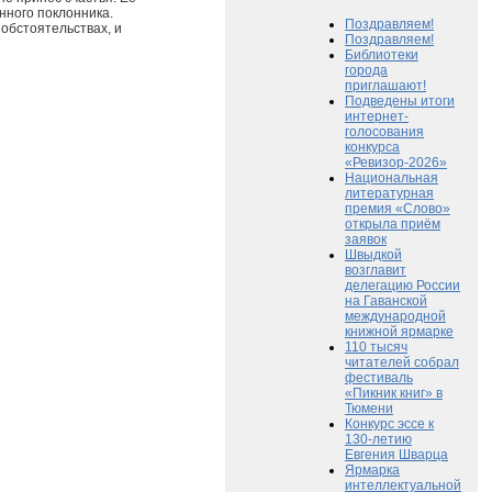
нного поклонника.
Поздравляем!
 обстоятельствах, и
Поздравляем!
Библиотеки
города
приглашают!
Подведены итоги
интернет-
голосования
конкурса
«Ревизор-2026»
Национальная
литературная
премия «Слово»
открыла приём
заявок
Швыдкой
возглавит
делегацию России
на Гаванской
международной
книжной ярмарке
110 тысяч
читателей собрал
фестиваль
«Пикник книг» в
Тюмени
Конкурс эссе к
130-летию
Евгения Шварца
Ярмарка
интеллектуальной