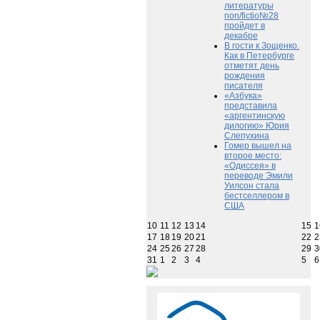
литературы
non/fictio№28
пройдет в
декабре
В гости к Зощенко.
Как в Петербурге
отметят день
рождения
писателя
«Азбука»
представила
«аргентинскую
дилогию» Юрия
Слепухина
Гомер вышел на
второе место:
«Одиссея» в
переводе Эмили
Уилсон стала
бестселлером в
США
10
11
12
13
14
15
1
17
18
19
20
21
22
2
24
25
26
27
28
29
3
31
1
2
3
4
5
6