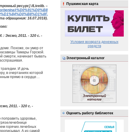
Пушкинская карта
ронный ресурс] //Livelib. –
aliya-orbenina#%D0%91%D0%B8
%D1%84%D0%B8%D1%8F.
ата обращения: 16.07.2018).
ого:
 : Эксмо, 2011. - 320 с. -
Условия возврата денежных
средств
доме. Похоже, он умер от
расавицы Тамары Горской.
й смерти, начинает бывать
Электронный каталог
расспрашивая.
трагедии. И дочь
ру, в очертаниях которой
енным прямо в сердце…
мо, 2011. - 320 с. -
Оценить работу библиотек
 поправить здоровье,
 грязелечебнице
ием горячих лечебных
прописывал. А из самой