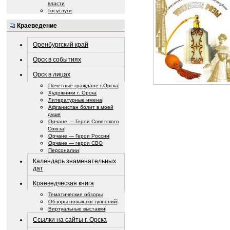
власти
Госуслуги
Краеведение
Оренбургский край
Орск в событиях
Орск в лицах
Почетные граждане г.Орска
Художники г. Орска
Литературные имена
Афганистан болит в моей
душе
Орчане — Герои Советского
Союза
Орчане — Герои России
Орчане — герои СВО
Персоналии
Календарь знаменательных
дат
Краеведческая книга
Тематические обзоры
Обзоры новых поступлений
Виртуальные выставки
Ссылки на сайты г. Орска