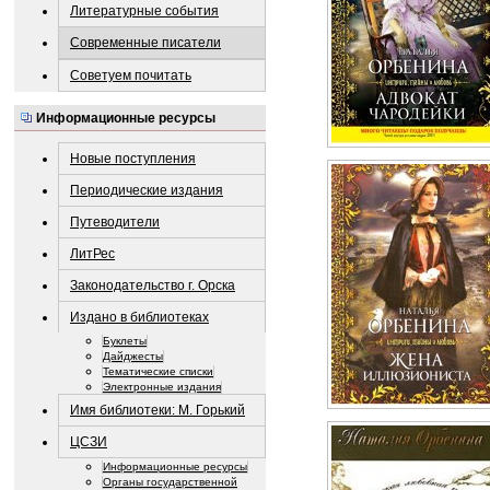
Литературные события
Современные писатели
Советуем почитать
Информационные ресурсы
Новые поступления
Периодические издания
Путеводители
ЛитРес
Законодательство г. Орска
Издано в библиотеках
Буклеты
Дайджесты
Тематические списки
Электронные издания
Имя библиотеки: М. Горький
ЦСЗИ
Информационные ресурсы
Органы государственной