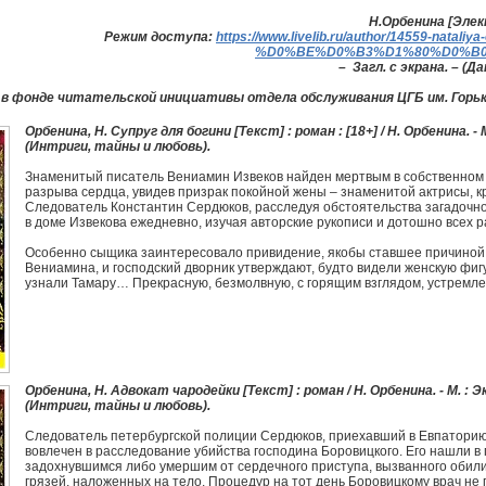
Н.Орбенина [Элект
Режим доступа:
https://www.livelib.ru/author/14559-nat
%D0%BE%D0%B3%D1%80%D0%B0
– Загл. с экрана. – (Д
 в фонде читательской инициативы отдела обслуживания ЦГБ им. Горьк
Орбенина, Н. Супруг для богини [Текст] : роман : [18+] / Н. Орбенина. - М.
(Интриги, тайны и любовь).
Знаменитый писатель Вениамин Извеков найден мертвым в собственном 
разрыва сердца, увидев призрак покойной жены – знаменитой актрисы, к
Следователь Константин Сердюков, расследуя обстоятельства загадочно
в доме Извекова ежедневно, изучая авторские рукописи и дотошно всех 
Особенно сыщика заинтересовало привидение, якобы ставшее причиной 
Вениамина, и господский дворник утверждают, будто видели женскую фигу
узнали Тамару… Прекрасную, безмолвную, с горящим взглядом, устремл
Орбенина, Н. Адвокат чародейки [Текст] : роман / Н. Орбенина. - М. : Экс
(Интриги, тайны и любовь).
Следователь петербургской полиции Сердюков, приехавший в Евпаторию
вовлечен в расследование убийства господина Боровицкого. Его нашли в
задохнувшимся либо умершим от сердечного приступа, вызванного обил
грязей, наложенных на тело. Процедур на тот день Боровицкому врач не 