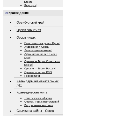
власти
Госуслуги
Краеведение
Оренбургский край
Орск в событиях
Орск в лицах
Почетные граждане г.Орска
Художники г. Орска
Литературные имена
Афганистан болит в моей
душе
Орчане — Герои Советского
Союза
Орчане — Герои России
Орчане — герои СВО
Персоналии
Календарь знаменательных
дат
Краеведческая книга
Тематические обзоры
Обзоры новых поступлений
Виртуальные выставки
Ссылки на сайты г. Орска