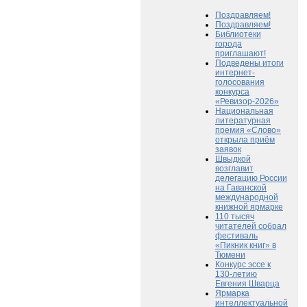
Поздравляем!
Поздравляем!
Библиотеки
города
приглашают!
Подведены итоги
интернет-
голосования
конкурса
«Ревизор-2026»
Национальная
литературная
премия «Слово»
открыла приём
заявок
Швыдкой
возглавит
делегацию России
на Гаванской
международной
книжной ярмарке
110 тысяч
читателей собрал
фестиваль
«Пикник книг» в
Тюмени
Конкурс эссе к
130-летию
Евгения Шварца
Ярмарка
интеллектуальной