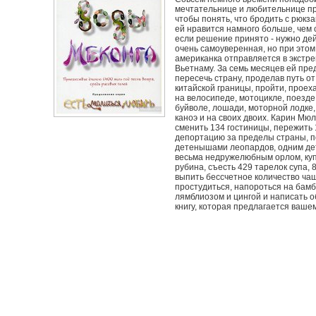
мечтательнице и любительнице п
чтобы понять, что бродить с рюкз
ей нравится намного больше, чем 
если решение принято - нужно дей
очень самоуверенная, но при это
американка отправляется в экстр
Вьетнаму. За семь месяцев ей пре
пересечь страну, проделав путь о
китайской границы, пройти, проех
на велосипеде, мотоцикле, поезде,
буйволе, лошади, моторной лодке,
каноэ и на своих двоих. Карин Мю
сменить 134 гостиницы, пережить 
депортацию за пределы страны, п
детенышами леопардов, одним де
весьма недружелюбным орлом, ку
рубина, съесть 429 тарелок супа, 
выпить бессчетное количество чаш
простудиться, напороться на бамб
лямблиозом и цингой и написать 
книгу, которая предлагается ваш