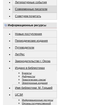
Литературные события
Современные писатели
Советуем почитать
Информационные ресурсы
Новые поступления
Периодические издания
Путеводители
ЛитРес
Законодательство г. Орска
Издано в библиотеках
Буклеты
Дайджесты
Тематические списки
Электронные издания
Имя библиотеки: М. Горький
ЦСЗИ
Информационные ресурсы
Органы государственной