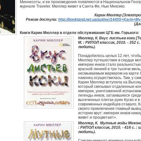
Миннесоты, и ее произведения появляются в Национальном Геог
журнале Traveler. Мюллер живет в Санта Фе, Нью Мексико.
Карин Мюллер [Электрон
Режим доступа:
http://bookland.net.ua/author/14455+Karin+Myu
(Да
Книги Карин Мюллер в отделе обслуживания ЦГБ им. Горького:
Мюллер, К. Вкус листьев коки [Тек
М. : РИПОЛ классик, 2010. - 352 с
любить).
Понадобилось целых 12 лет, чтоб
Мюллер путешествие в сердце мо
империи инков стало реальностью
красной линией в три тысячи миль
несмываемым маркером на карте 
наконец осуществилась. Там, у са
Карин Мюллер вступила на Высокую
который связывал отдаленные ко
империи, уничтоженной испанским
легенды инков, затаившиеся среди
высеченных плитах руин Куско и в
современных индейцев отавало, 
своего приключения главный вывод
истории врут: империя инков нико
живет и процветает».
Мюллер, К. Мутные воды Меконга 
: РИПОЛ классик, 2010. - 416 с. : 
любить).
Совсем немного времени понадоб