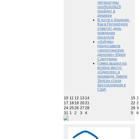
литературы
non/fictio№28
пройдет в
декабре
В гости к Зощенко.
Как в Петербурге
отметят день
рождения
писателя
«Азбука»
представила
«аргентинскую
дилогию» Юрия
Слепухина
Гомер вышел на
второе место:
«Одиссея» в
переводе Эмили
Уилсон стала
бестселлером в
США
10
11
12
13
14
15
1
17
18
19
20
21
22
2
24
25
26
27
28
29
3
31
1
2
3
4
5
6