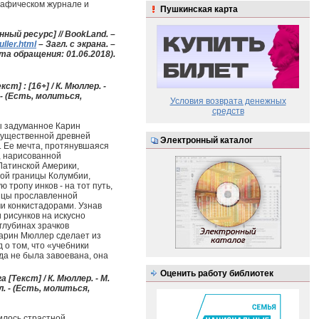
рафическом журнале и
Пушкинская карта
ный ресурс] // BookLand. –
ller.html
– Загл. с экрана. –
та обращения: 01.06.2018).
ст] : [16+] / К. Мюллер. -
. - (Есть, молиться,
Условия возврата денежных
средств
ы задуманное Карин
гущественной древней
Электронный каталог
. Ее мечта, протянувшаяся
, нарисованной
Латинской Америки,
мой границы Колумбии,
 тропу инков - на тот путь,
нцы прославленной
и конкистадорами. Узнав
 рисунков на искусно
 глубинах зрачков
Карин Мюллер сделает из
 о том, что «учебники
гда не была завоевана, она
Оценить работу библиотек
[Текст] / К. Мюллер. - М.
ил. - (Есть, молиться,
илось страстной