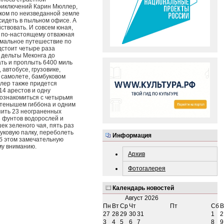
риключений Карин Мюллер,
аком по неизведанной земле
сидеть в пыльном офисе. А
ствовать. И совсем юная,
м по-настоящему отважная
емальное путешествие по
дстоит четыре раза
т дельты Меконга до
ать и проплыть 6400 миль
 автобусе, грузовике,
 самолете, бамбуковом
ллер также придется
14 арестов и одну
ознакомиться с четырьмя
тенышем гиббона и одним
пить 23 неограненных
8 фунтов водорослей и
ек зеленого чая, пять раз
уковую палку, переболеть
Информация
об этом замечательную
ему вниманию.
Архив
Фотогалерея
Календарь новостей
Август
2026
Пн
Вт
Ср
Чт
Пт
Сб
В
27
28
29
30
31
1
2
3
4
5
6
7
8
9