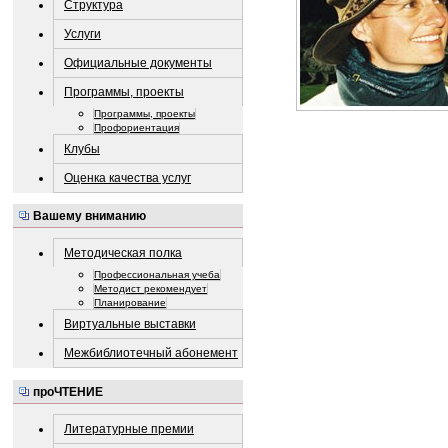
Структура
Услуги
Официальные документы
Программы, проекты
Программы, проекты
Профориентация
Клубы
Оценка качества услуг
Вашему вниманию
Методическая полка
Профессиональная учеба
Методист рекомендует
Планирование
Виртуальные выставки
Межбиблиотечный абонемент
проЧТЕНИЕ
Литературные премии