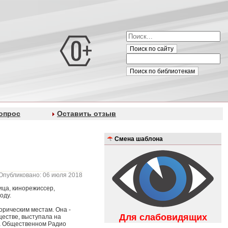
Поиск по сайту
Поиск по библиотекам
опрос
Оставить отзыв
Смена шаблона
Опубликовано: 06 июля 2018
ица, кинорежиссер,
оду.
орическим местам. Она -
Для слабовидящих
естве, выступала на
а Общественном Радио