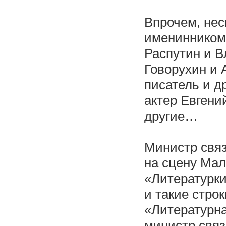
Впрочем, нес
именинником.
Распутин и 
Говорухин и 
писатель и д
актер Евгени
другие…
Министр свя
на сцену Мал
«Литературк
и такие стро
«Литературна
министр связ