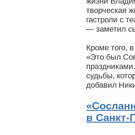
жизни Владим
творческая ж
гастроли с т
— заметил сы
Кроме того, 
«Это был Сов
праздниками.
судьбы, кото
добавил Ник
«Сослан
в Санкт-