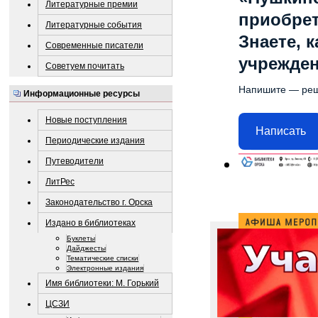
Литературные премии
приобре
Литературные события
Знаете, 
Современные писатели
учрежде
Советуем почитать
Напишите — ре
Информационные ресурсы
Новые поступления
Написать
Периодические издания
Путеводители
ЛитРес
Законодательство г. Орска
Издано в библиотеках
Буклеты
Дайджесты
Тематические списки
Электронные издания
Имя библиотеки: М. Горький
ЦСЗИ