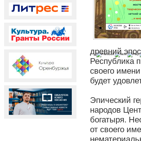
древний эпос
Республика п
своего имени
будет удовле
Эпический ге
народов Цент
богатыря. Не
от своего им
нематериальн