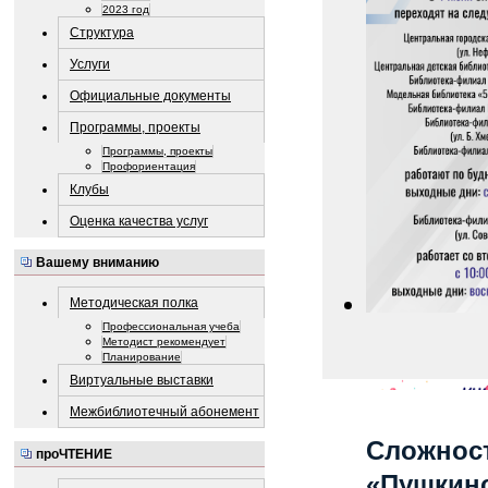
2023 год
Структура
Услуги
Официальные документы
Программы, проекты
Программы, проекты
Профориентация
Клубы
Оценка качества услуг
Вашему вниманию
Методическая полка
Профессиональная учеба
Методист рекомендует
Планирование
Виртуальные выставки
Межбиблиотечный абонемент
Сложност
проЧТЕНИЕ
«Пушкинс