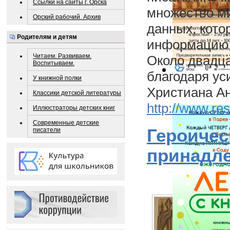
Ссылки на сайты г. Орска
множество ми
Орский рабочий. Архив
данных, кото
Родителям и детям
информацию о
Читаем. Развиваем.
Около двадца
Воспитываем.
благодаря ус
У книжной полки
Христиана А
Классики детской литературы
http://www.res
Иллюстраторы детских книг
Современные детские
Героичес
писатели
принадл