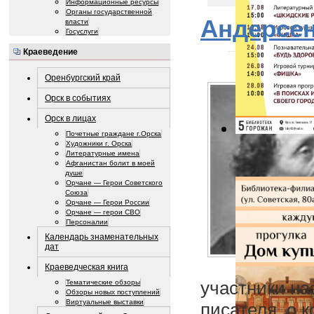
Информационные ресурсы
Органы государственной
Андерсе
власти
Госуслуги
Краеведение
Оренбургский край
Орск в событиях
Орск в лицах
Почетные граждане г.Орска
Художники г. Орска
Литературные имена
Афганистан болит в моей
душе
Орчане — Герои Советского
Союза
Орчане — Герои России
Орчане — герои СВО
Персоналии
Календарь знаменательных
дат
Краеведческая книга
участники на
Тематические обзоры
Обзоры новых поступлений
Виртуальные выставки
писателя, о 