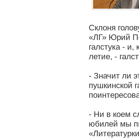
Склоня голов
«ЛГ» Юрий По
галстука - и,
летие, - галс
- Значит ли 
пушкинской г
поинтересова
- Ни в коем 
юбилей мы пи
«Литературки