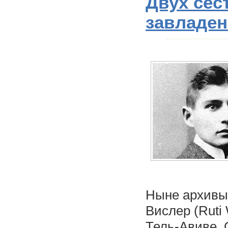
Двух сес
завладен
Ныне архивы 
Вислер (Ruti 
Тель-Авиве. 