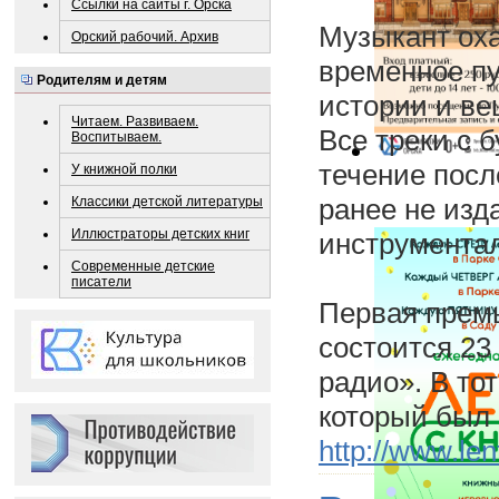
Ссылки на сайты г. Орска
Музыкант оха
Орский рабочий. Архив
временное пу
Родителям и детям
истории и ве
Читаем. Развиваем.
Все треки с 
Воспитываем.
течение посл
У книжной полки
ранее не изд
Классики детской литературы
Иллюстраторы детских книг
инструмента
Современные детские
писатели
Первая прем
состоится 23
радио». В то
который был 
http://www.le