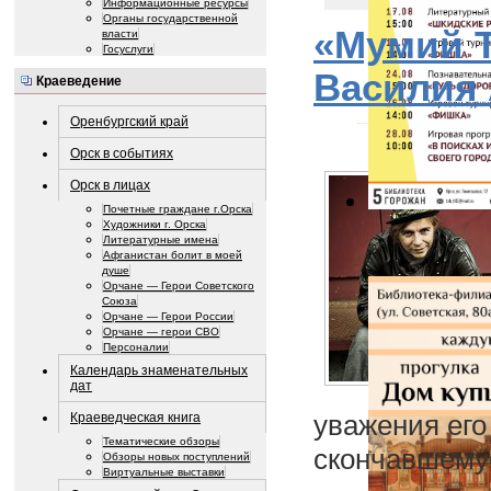
Информационные ресурсы
Органы государственной
«Мумий Т
власти
Госуслуги
Василия 
Краеведение
Оренбургский край
Орск в событиях
Орск в лицах
Почетные граждане г.Орска
Художники г. Орска
Литературные имена
Афганистан болит в моей
душе
Орчане — Герои Советского
Союза
Орчане — Герои России
Орчане — герои СВО
Персоналии
Календарь знаменательных
дат
уважения ег
Краеведческая книга
Тематические обзоры
скончавшемус
Обзоры новых поступлений
Виртуальные выставки