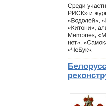
Среди участ
РИСК» и журн
«Водолей», «
«Китони», ал
Memories, «М
нет», «Самок
«ЧеБук».
Белорус
реконстр