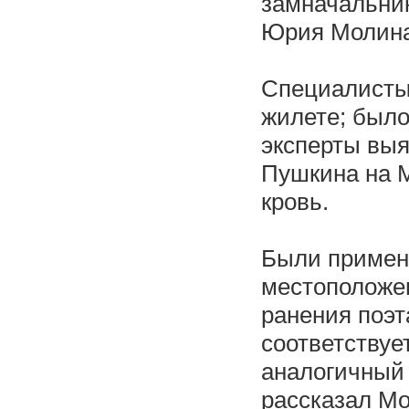
замначальни
Юрия Молина
Специалисты 
жилете; было
эксперты выя
Пушкина на М
кровь.
Были примене
местоположен
ранения поэт
соответствуе
аналогичный 
рассказал Мо