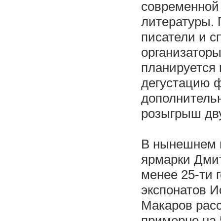
современной 
литературы. 
писатели и с
организаторы
планируется 
дегустацию ф
дополнительн
розыгрыш дву
В нынешнем г
ярмарки Дмит
менее 25-ти 
экспонатов 
Макаров расс
примерно на 