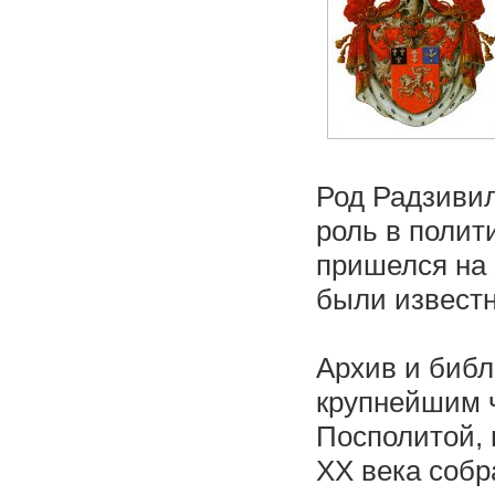
Род Радзивил
роль в полит
пришелся на 
были известн
Архив и биб
крупнейшим ч
Посполитой, 
ХХ века собр