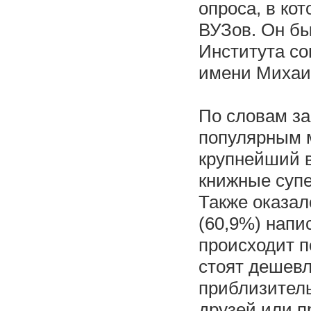
опроса, в ко
ВУЗов. Он бы
Института со
имени Михаи
По словам за
популярным м
крупнейший в
книжные супе
Также оказал
(60,9%) напи
происходит по
стоят дешевл
приблизитель
друзей или п