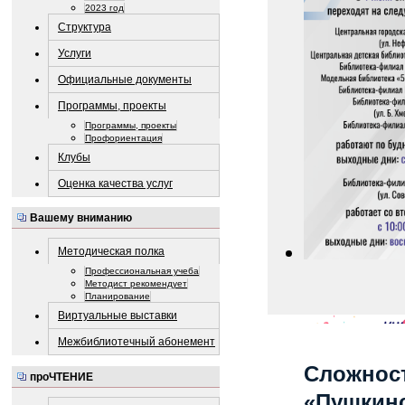
2023 год
Структура
Услуги
Официальные документы
Программы, проекты
Программы, проекты
Профориентация
Клубы
Оценка качества услуг
Вашему вниманию
Методическая полка
Профессиональная учеба
Методист рекомендует
Планирование
Виртуальные выставки
Межбиблиотечный абонемент
Сложност
проЧТЕНИЕ
«Пушкинс