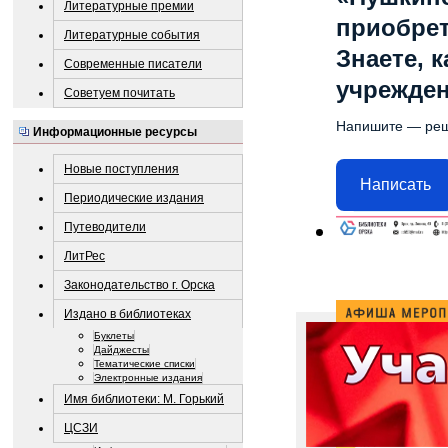
Литературные премии
приобре
Литературные события
Знаете, 
Современные писатели
учрежде
Советуем почитать
Напишите — ре
Информационные ресурсы
Новые поступления
Написать
Периодические издания
Путеводители
ЛитРес
Законодательство г. Орска
Издано в библиотеках
Буклеты
Дайджесты
Тематические списки
Электронные издания
Имя библиотеки: М. Горький
ЦСЗИ