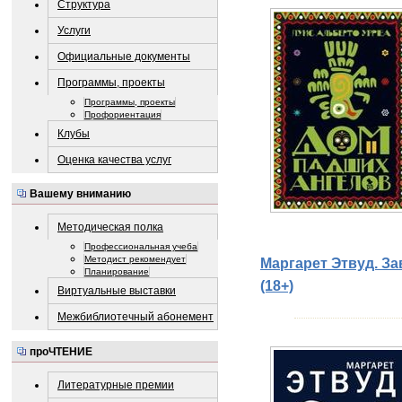
Структура
Услуги
Официальные документы
Программы, проекты
Программы, проекты
Профориентация
Клубы
Оценка качества услуг
Вашему вниманию
Методическая полка
Профессиональная учеба
Методист рекомендует
Маргарет Этвуд. Зав
Планирование
(18+)
Виртуальные выставки
Межбиблиотечный абонемент
проЧТЕНИЕ
Литературные премии