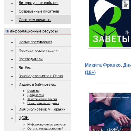
Литературные события
Современные писатели
Советуем почитать
Информационные ресурсы
Новые поступления
Периодические издания
Путеводители
Микита Франко. Дни
ЛитРес
(18+)
Законодательство г. Орска
Издано в библиотеках
Буклеты
Дайджесты
Тематические списки
Электронные издания
Имя библиотеки: М. Горький
ЦСЗИ
Информационные ресурсы
Органы государственной