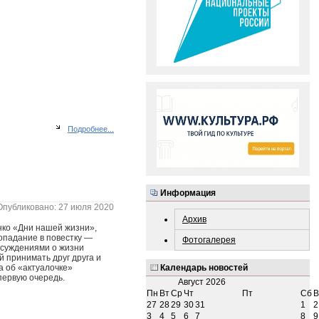
Подробнее...
Информация
Опубликовано: 27 июля 2020
Архив
нко «Дни нашей жизни»,
опадание в повестку —
Фотогалерея
ссуждениями о жизни
 принимать друг друга и
Календарь новостей
а об «актуалочке»
первую очередь.
Август
2026
Пн
Вт
Ср
Чт
Пт
Сб
В
27
28
29
30
31
1
2
3
4
5
6
7
8
9