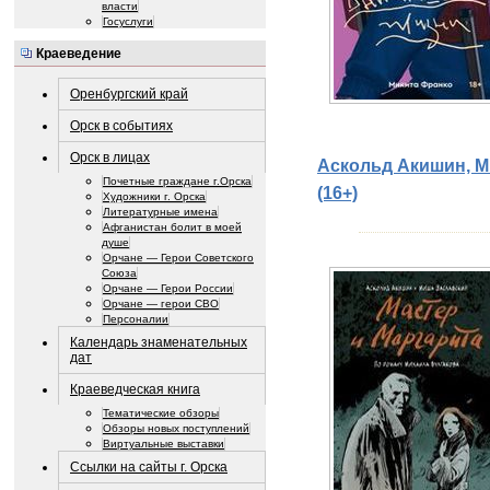
власти
Госуслуги
Краеведение
Оренбургский край
Орск в событиях
Орск в лицах
Аскольд Акишин, Ми
Почетные граждане г.Орска
(16+)
Художники г. Орска
Литературные имена
Афганистан болит в моей
душе
Орчане — Герои Советского
Союза
Орчане — Герои России
Орчане — герои СВО
Персоналии
Календарь знаменательных
дат
Краеведческая книга
Тематические обзоры
Обзоры новых поступлений
Виртуальные выставки
Ссылки на сайты г. Орска