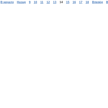
В начало
Назад
9
10
11
12
13
14
15
16
17
18
Вперёд
В