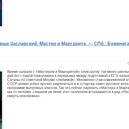
ша Заславский. Мастер и Маргарита. — CПб.: Бумкнига
Время сыграло с «Мастером и Маргаритой» злую шутку: так много школь
дай бог с парой глав романа в перерывах между подготовкой к ЕГЭ, назы
Сатаны по советской Москве «любимой». Мгновенно став современной кл
СССР, роман успел прочно закрепиться и в «стартер паке» русского инте
программе выпускных классов. Так что сейчас нарекать «Мастера и Марг
как-то неловко: слишком уж легко этот силлогизм встраивается в ряд «Р
смерть неизбежна».