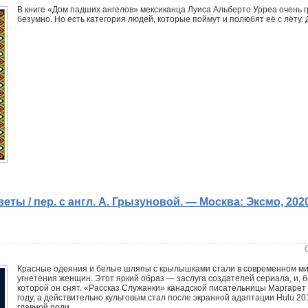
В книге «Дом падших ангелов» мексиканца Луиса Альберто Урреа очень г
безумно. Но есть категория людей, которые поймут и полюбят её с лёту.
еты / пер. с англ. А. Грызуновой. — Москва: Эксмо, 202
Красные одеяния и белые шляпы с крылышками стали в современном м
угнетения женщин. Этот яркий образ — заслуга создателей сериала, и, бе
которой он снят. «Рассказ Служанки» канадской писательницы Маргарет
году, а действительно культовым стал после экранной адаптации Hulu 20
главной роли.