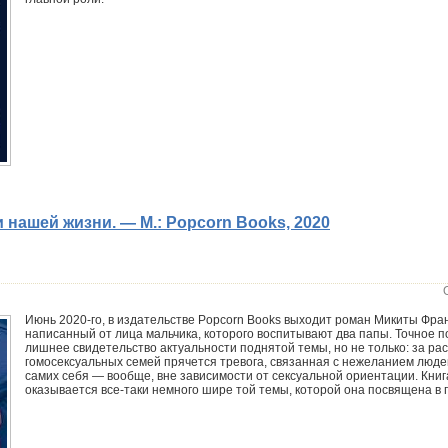
 нашей жизни. — М.: Popcorn Books, 2020
Июнь 2020-го, в издательстве Popcorn Books выходит роман Микиты Фра
написанный от лица мальчика, которого воспитывают два папы. Точное п
лишнее свидетельство актуальности поднятой темы, но не только: за ра
гомосексуальных семей прячется тревога, связанная с нежеланием людей
самих себя — вообще, вне зависимости от сексуальной ориентации. Книг
оказывается все-таки немного шире той темы, которой она посвящена в 