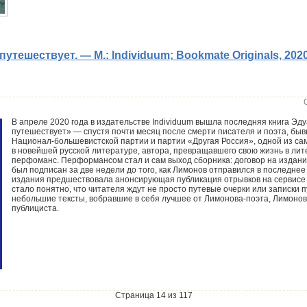
утешествует. — М.: Individuum; Bookmate Originals, 202
В апреле 2020 года в издательстве Individuum вышла последняя книга Э
путешествует» — спустя почти месяц после смерти писателя и поэта, б
Национал-большевистской партии и партии «Другая Россия», одной из с
в новейшей русской литературе, автора, превращавшего свою жизнь в ли
перфоманс. Перформансом стал и сам выход сборника: договор на издание
был подписан за две недели до того, как Лимонов отправился в последне
издания предшествовала анонсирующая публикация отрывков на сервисе 
стало понятно, что читателя ждут не просто путевые очерки или записки 
небольшие тексты, вобравшие в себя лучшее от Лимонова-поэта, Лимонов
публициста.
Страница 14 из 117