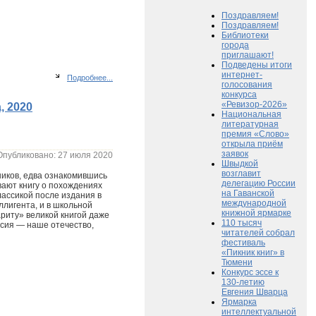
Поздравляем!
Поздравляем!
Библиотеки
города
приглашают!
Подведены итоги
интернет-
Подробнее...
голосования
конкурса
«Ревизор-2026»
, 2020
Национальная
литературная
премия «Слово»
открыла приём
заявок
Опубликовано: 27 июля 2020
Швыдкой
возглавит
ников, едва ознакомившись
делегацию России
вают книгу о похождениях
на Гаванской
ассикой после издания в
международной
ллигента, и в школьной
книжной ярмарке
ариту» великой книгой даже
110 тысяч
оссия — наше отечество,
читателей собрал
фестиваль
«Пикник книг» в
Тюмени
Конкурс эссе к
130-летию
Евгения Шварца
Ярмарка
интеллектуальной