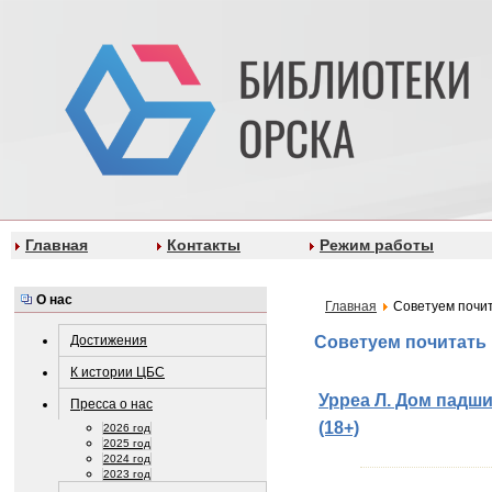
Главная
Контакты
Режим работы
О нас
Главная
Советуем почи
Достижения
Советуем почитать
К истории ЦБС
Урреа Л. Дом падши
Пресса о нас
(18+)
2026 год
2025 год
2024 год
2023 год