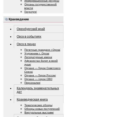
Информационные ресурсы
Органы государственной
власти
Госуслуги
Краеведение
Оренбургский край
Орск в событиях
Орск в лицах
Почетные граждане г.Орска
Художники г. Орска
Литературные имена
Афганистан болит в моей
душе
Орчане — Герои Советского
Союза
Орчане — Герои России
Орчане — герои СВО
Персоналии
Календарь знаменательных
дат
Краеведческая книга
Тематические обзоры
Обзоры новых поступлений
Виртуальные выставки