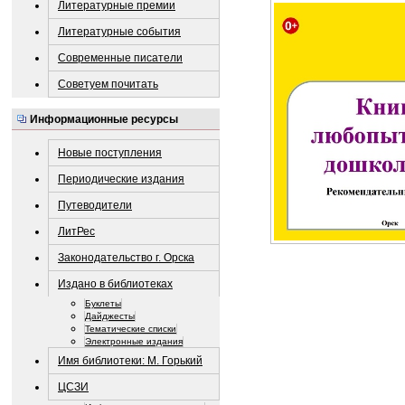
Литературные премии
Литературные события
Современные писатели
Советуем почитать
Информационные ресурсы
Новые поступления
Периодические издания
Путеводители
ЛитРес
Законодательство г. Орска
Издано в библиотеках
Буклеты
Дайджесты
Тематические списки
Электронные издания
Имя библиотеки: М. Горький
ЦСЗИ