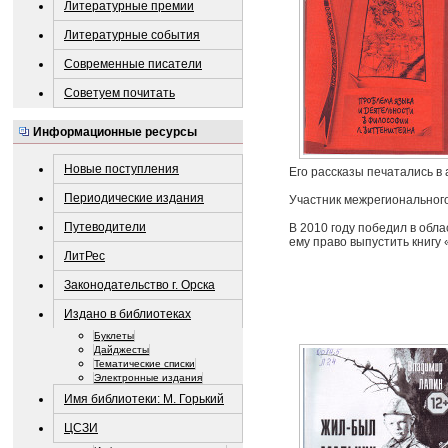
Литературные премии
Литературные события
Современные писатели
Советуем почитать
Информационные ресурсы
Новые поступления
Его рассказы печатались в
Периодические издания
Участник межрегионального
Путеводители
В 2010 году победил в обл
ему право выпустить книгу
ЛитРес
Законодательство г. Орска
Издано в библиотеках
Буклеты
Дайджесты
Тематические списки
Электронные издания
Имя библиотеки: М. Горький
ЦСЗИ