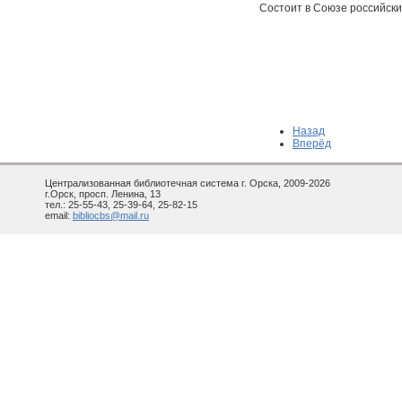
Состоит в Союзе российски
Назад
Вперёд
Централизованная библиотечная система г. Орска, 2009-2026
г.Орск, просп. Ленина, 13
тел.: 25-55-43, 25-39-64, 25-82-15
email:
bibliocbs@mail.ru