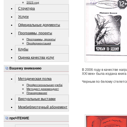
2023 год
Структура
Услуги
Официальные документы
Программы, проекты
Программы, проекты
Профориентация
Клубы
Оценка качества услуг
Вашему вниманию
В 2006 году в качестве наг
XXI век» была издана книг
Методическая полка
Черным по белому стелется
Профессиональная учеба
Методист рекомендует
Планирование
Виртуальные выставки
Межбиблиотечный абонемент
проЧТЕНИЕ