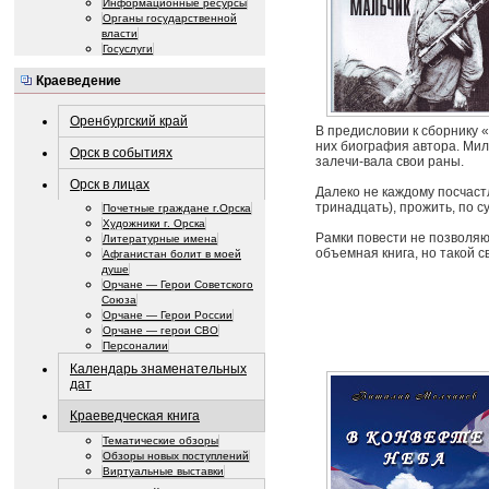
Информационные ресурсы
Органы государственной
власти
Госуслуги
Краеведение
Оренбургский край
В предисловии к сборнику «
них биография автора. Мил
Орск в событиях
залечи-вала свои раны.
Орск в лицах
Далеко не каждому посчастл
тринадцать), прожить, по 
Почетные граждане г.Орска
Художники г. Орска
Рамки повести не позволяют
Литературные имена
объемная книга, но такой 
Афганистан болит в моей
душе
Орчане — Герои Советского
Союза
Орчане — Герои России
Орчане — герои СВО
Персоналии
Календарь знаменательных
дат
Краеведческая книга
Тематические обзоры
Обзоры новых поступлений
Виртуальные выставки