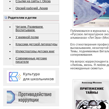
Ссылки на сайты г. Орска
Орский рабочий. Архив
Родителям и детям
Читаем. Развиваем.
Воспитываем.
Публиковался в журналах «Д
«Русское литературное эхо»
У книжной полки
альманахах «ЛитЭра» (Моск
Классики детской литературы
Его стихотворения професси
высказыванию, незатертой
Иллюстраторы детских книг
Темы, поднимаемые Виталие
сопереживания.
Современные детские
На вопрос корреспондента
писатели
«Любовь, жизнь. Я люблю д
неожиданные сюжеты».