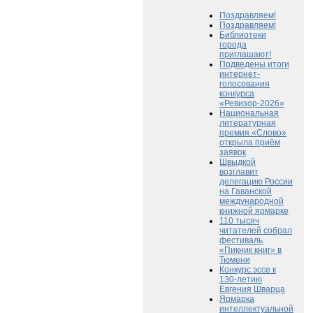
Поздравляем!
Поздравляем!
Библиотеки
города
приглашают!
Подведены итоги
интернет-
голосования
конкурса
«Ревизор-2026»
Национальная
литературная
премия «Слово»
открыла приём
заявок
Швыдкой
возглавит
делегацию России
на Гаванской
международной
книжной ярмарке
110 тысяч
читателей собрал
фестиваль
«Пикник книг» в
Тюмени
Конкурс эссе к
130-летию
Евгения Шварца
Ярмарка
интеллектуальной