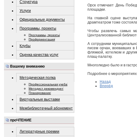
Структура
Орск отмечает День Побед
площадки.
Услуги
На главной сцене выступ
Официальные документы
драмтеатром тоже состояла
Программы, проекты
Чтобы развлечь самых ма
Централизованной библиоте
Программы, проекты
Профориентация
А сотрудники муниципально
Клубы
писем орчан, воевавших в 
фляжкой, котелком и друг
Оценка качества услуг
плащ-палатку.
Многолюдно было и в гастр
Вашему вниманию
Подробнее о мероприятиях 
Методическая полка
Назад
Профессиональная учеба
Вперёд
Методист рекомендует
Планирование
Виртуальные выставки
Межбиблиотечный абонемент
проЧТЕНИЕ
Литературные премии