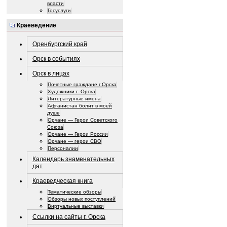
власти
Госуслуги
Краеведение
Оренбургский край
Орск в событиях
Орск в лицах
Почетные граждане г.Орска
Художники г. Орска
Литературные имена
Афганистан болит в моей
душе
Орчане — Герои Советского
Союза
Орчане — Герои России
Орчане — герои СВО
Персоналии
Календарь знаменательных
дат
Краеведческая книга
Тематические обзоры
Обзоры новых поступлений
Виртуальные выставки
Ссылки на сайты г. Орска