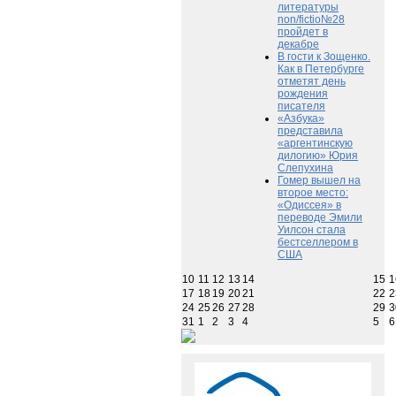
литературы
non/fictio№28
пройдет в
декабре
В гости к Зощенко.
Как в Петербурге
отметят день
рождения
писателя
«Азбука»
представила
«аргентинскую
дилогию» Юрия
Слепухина
Гомер вышел на
второе место:
«Одиссея» в
переводе Эмили
Уилсон стала
бестселлером в
США
10
11
12
13
14
15
1
17
18
19
20
21
22
2
24
25
26
27
28
29
3
31
1
2
3
4
5
6