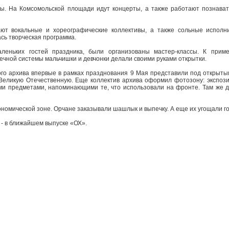
ы. На Комсомольской площади идут концерты, а также работают познава
ают вокальные и хореографические коллективы, а также сольные исполн
сь творческая программа.
леньких гостей праздника, были организованы мастер-классы. К приме
чной системы мальчишки и девчонки делали своими руками открытки.
го архива впервые в рамках празднования 9 Мая представили под открыты
Великую Отечественную. Еще коллектив архива оформил фотозону: экспози
ими предметами, напоминающими те, что использовали на фронте. Там же д
ономической зоне. Орчане заказывали шашлык и выпечку. А еще их угощали г
- в ближайшем выпуске «ОХ».