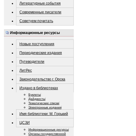
Литературные события
Современные писатели
Советуем почитать
Информационные ресурсы
Новые поступления
Периодические издания
Путеводители
ЛитРес
Законодательство г. Орска
Издано в библиотеках
Буклеты
Дайджесты
Тематические списки
Электронные издания
Имя библиотеки: М. Горький
ЦСЗИ
Информационные ресурсы
Органы государственной