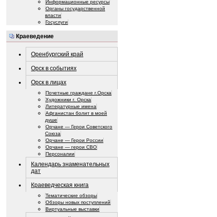
Информационные ресурсы
Органы государственной
власти
Госуслуги
Краеведение
Оренбургский край
Орск в событиях
Орск в лицах
Почетные граждане г.Орска
Художники г. Орска
Литературные имена
Афганистан болит в моей
душе
Орчане — Герои Советского
Союза
Орчане — Герои России
Орчане — герои СВО
Персоналии
Календарь знаменательных
дат
Краеведческая книга
Тематические обзоры
Обзоры новых поступлений
Виртуальные выставки