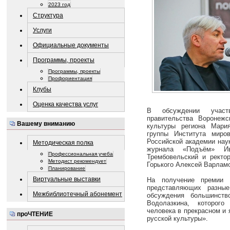
2023 год
Структура
Услуги
Официальные документы
Программы, проекты
Программы, проекты
Профориентация
Клубы
Оценка качества услуг
В обсуждении участв
правительства Воронеж
Вашему вниманию
культуры региона Мари
группы Института миро
Российской академии нау
Методическая полка
журнала «Подъём» Ив
Профессиональная учеба
Трембовельский и ректор
Методист рекомендует
Горького Алексей Варлам
Планирование
Виртуальные выставки
На получение премии п
представляющих разные
Межбиблиотечный абонемент
обсуждения большинств
Водолазкина, которого
человека в прекрасном и 
проЧТЕНИЕ
русской культуры».