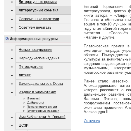
Литературные премии
Евгений Германович 
Литературные события
литературовед, доктор ф
книга автора – «Лавр» 
Современные писатели
Поляна» и «Большая книг
вошел в топ‑10 лучших к
Советуем почитать
году стал «Книгой года» 
писателя – «Соловьёв 
«Чагин» и другие.
Информационные ресурсы
Платоновская премия в
Новые поступления
ежегодная награда, учр
области. Присуждается
Периодические издания
культуры за значительный
создание выдающихся про
Путеводители
музыкальном, изобра
новаторское развитие гум
ЛитРес
Ранее стало известно,
Законодательство г. Орска
Александринского театра
которая расскажет о со
Издано в библиотеках
дальнейшее развитие с
Валерия Фокина, нов
Буклеты
Дайджесты
продолжением постанов
Тематические списки
окончании правления Але
Электронные издания
Александра III.
Имя библиотеки: М. Горький
Источник
ЦСЗИ