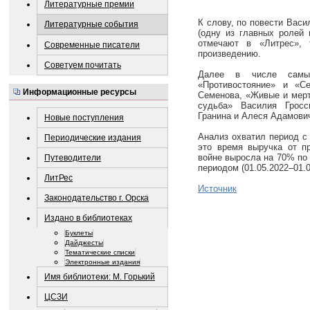
Литературные премии
К слову, по повести Вас
Литературные события
(одну из главных ролей 
отмечают в «Литрес», 
Современные писатели
произведению.
Советуем почитать
Далее в числе самых
«Противостояние» и «С
Информационные ресурсы
Семенова, «Живые и мерт
судьба» Василия Гросс
Гранина и Алеся Адамови
Новые поступления
Анализ охватил период с 
Периодические издания
это время выручка от п
войне выросла на 70% по
Путеводители
периодом (01.05.2022–01.0
ЛитРес
Источник
Законодательство г. Орска
Издано в библиотеках
Буклеты
Дайджесты
Тематические списки
Электронные издания
Имя библиотеки: М. Горький
ЦСЗИ