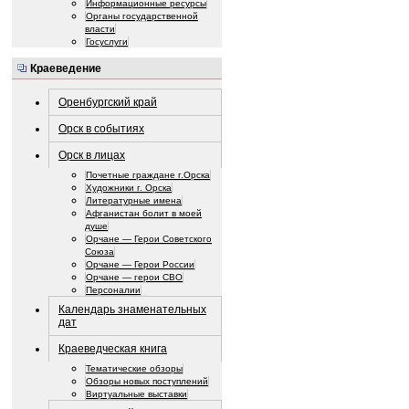
Информационные ресурсы
Органы государственной
власти
Госуслуги
Краеведение
Оренбургский край
Орск в событиях
Орск в лицах
Почетные граждане г.Орска
Художники г. Орска
Литературные имена
Афганистан болит в моей
душе
Орчане — Герои Советского
Союза
Орчане — Герои России
Орчане — герои СВО
Персоналии
Календарь знаменательных
дат
Краеведческая книга
Тематические обзоры
Обзоры новых поступлений
Виртуальные выставки