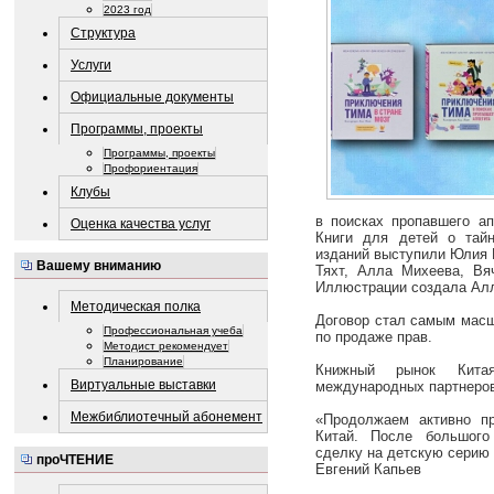
2023 год
Структура
Услуги
Официальные документы
Программы, проекты
Программы, проекты
Профориентация
Клубы
в поисках пропавшего ап
Оценка качества услуг
Книги для детей о тайн
изданий выступили Юлия 
Вашему вниманию
Тяхт, Алла Михеева, Вя
Иллюстрации создала Алл
Методическая полка
Договор стал самым масш
Профессиональная учеба
по продаже прав.
Методист рекомендует
Планирование
Книжный рынок Кита
Виртуальные выставки
международных партнеров
Межбиблиотечный абонемент
«Продолжаем активно пр
Китай. После большого
сделку на детскую серию 
проЧТЕНИЕ
Евгений Капьев