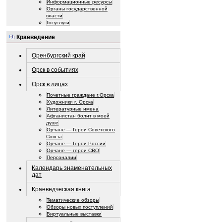
Информационные ресурсы
Органы государственной
власти
Госуслуги
Краеведение
Оренбургский край
Орск в событиях
Орск в лицах
Почетные граждане г.Орска
Художники г. Орска
Литературные имена
Афганистан болит в моей
душе
Орчане — Герои Советского
Союза
Орчане — Герои России
Орчане — герои СВО
Персоналии
Календарь знаменательных
дат
Краеведческая книга
Тематические обзоры
Обзоры новых поступлений
Виртуальные выставки