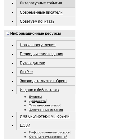
Литературные события
Современные писатели
Советуем почитать
Информационные ресурсы
Новые поступления
Периодические издания
Путеводители
ЛитРес
Законодательство г. Орска
Издано в библиотеках
Буклеты
Дайджесты
Тематические списки
Электронные издания
Имя библиотеки: М. Горький
ЦСЗИ
Информационные ресурсы
Органы государственной