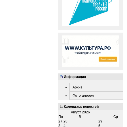
Информация
Архив
Фотогалерея
Календарь новостей
Август
2026
Пн
Вт
Ср
27
28
29
3
4
5