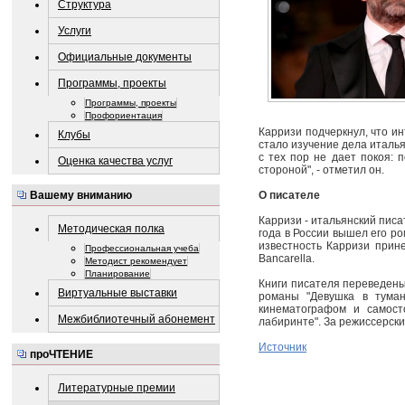
Структура
Услуги
Официальные документы
Программы, проекты
Программы, проекты
Профориентация
Карризи подчеркнул, что ин
Клубы
стало изучение дела италья
с тех пор не дает покоя: 
Оценка качества услуг
стороной", - отметил он.
О писателе
Вашему вниманию
Карризи - итальянский писа
Методическая полка
года в России вышел его р
известность Карризи прин
Профессиональная учеба
Bancarella.
Методист рекомендует
Планирование
Книги писателя переведены
Виртуальные выставки
романы "Девушка в туман
кинематографом и самост
Межбиблиотечный абонемент
лабиринте". За режиссерск
Источник
проЧТЕНИЕ
Литературные премии