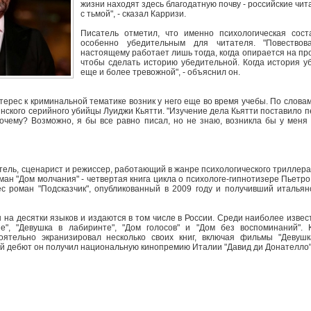
жизни находят здесь благодатную почву - российские чит
с тьмой", - сказал Карризи.
Писатель отметил, что именно психологическая сос
особенно убедительным для читателя. "Повествов
настоящему работает лишь тогда, когда опирается на пр
чтобы сделать историю убедительной. Когда история у
еще и более тревожной", - объяснил он.
терес к криминальной тематике возник у него еще во время учебы. По слова
нского серийного убийцы Луиджи Кьятти. "Изучение дела Кьятти поставило 
почему? Возможно, я бы все равно писал, но не знаю, возникла бы у мен
тель, сценарист и режиссер, работающий в жанре психологического триллера
оман "Дом молчания" - четвертая книга цикла о психологе-гипнотизере Пьет
ес роман "Подсказчик", опубликованный в 2009 году и получивший италья
 на десятки языков и издаются в том числе в России. Среди наиболее извес
е", "Девушка в лабиринте", "Дом голосов" и "Дом без воспоминаний". 
оятельно экранизировал несколько своих книг, включая фильмы "Девушк
ий дебют он получил национальную кинопремию Италии "Давид ди Донателло"