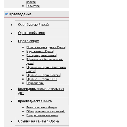
власти
Госуслуги
Краеведение
Оренбургский край
Орск в событиях
Орск в лицах
Почетные граждане г.Орска
Художники г. Орска
Литературные имена
Афганистан болит в моей
душе
Орчане — Герои Советского
Союза
Орчане — Герои России
Орчане — герои СВО
Персоналии
Календарь знаменательных
дат
Краеведческая книга
Тематические обзоры
Обзоры новых поступлений
Виртуальные выставки
Ссылки на сайты г. Орска