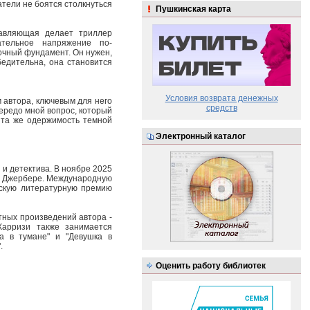
атели не боятся столкнуться
Пушкинская карта
тавляющая делает триллер
ательное напряжение по-
очный фундамент. Он нужен,
бедительна, она становится
Условия возврата денежных
м автора, ключевым для него
средств
передо мной вопрос, который
я та же одержимость темной
Электронный каталог
 и детектива. В ноябре 2025
ро Джербере. Международную
нскую литературную премию
тных произведений автора -
Карризи также занимается
а в тумане" и "Девушка в
.
Оценить работу библиотек