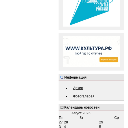
Информация
Архив
Фотогалерея
Календарь новостей
Август
2026
Пн
Вт
Ср
27
28
29
3
4
5