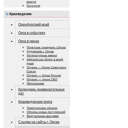
власти
Госуслуги
Краеведение
Оренбургский край
Орск в событиях
Орск в лицах
Почетные граждане г.Орска
Художники г. Орска
Литературные имена
Афганистан болит в моей
душе
Орчане — Герои Советского
Союза
Орчане — Герои России
Орчане — герои СВО
Персоналии
Календарь знаменательных
дат
Краеведческая книга
Тематические обзоры
Обзоры новых поступлений
Виртуальные выставки
Ссылки на сайты г. Орска