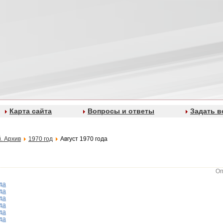
Карта сайта
Вопросы и ответы
Задать в
. Архив
1970 год
Август 1970 года
Оп
да
да
да
да
да
да