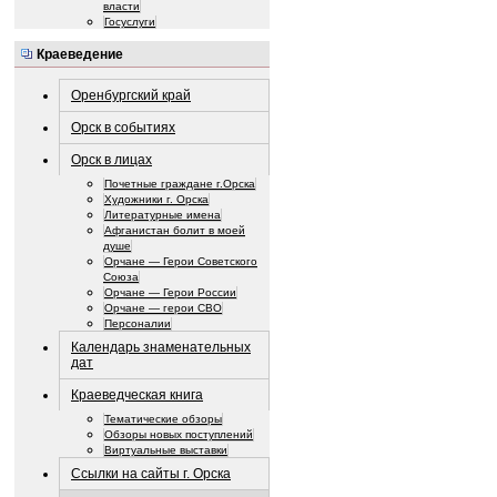
власти
Госуслуги
Краеведение
Оренбургский край
Орск в событиях
Орск в лицах
Почетные граждане г.Орска
Художники г. Орска
Литературные имена
Афганистан болит в моей
душе
Орчане — Герои Советского
Союза
Орчане — Герои России
Орчане — герои СВО
Персоналии
Календарь знаменательных
дат
Краеведческая книга
Тематические обзоры
Обзоры новых поступлений
Виртуальные выставки
Ссылки на сайты г. Орска