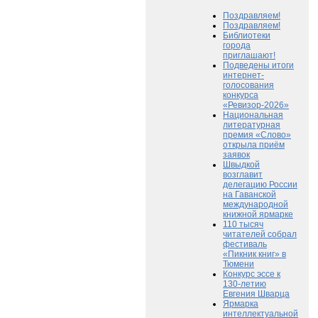
Поздравляем!
Поздравляем!
Библиотеки
города
приглашают!
Подведены итоги
интернет-
голосования
конкурса
«Ревизор-2026»
Национальная
литературная
премия «Слово»
открыла приём
заявок
Швыдкой
возглавит
делегацию России
на Гаванской
международной
книжной ярмарке
110 тысяч
читателей собрал
фестиваль
«Пикник книг» в
Тюмени
Конкурс эссе к
130-летию
Евгения Шварца
Ярмарка
интеллектуальной