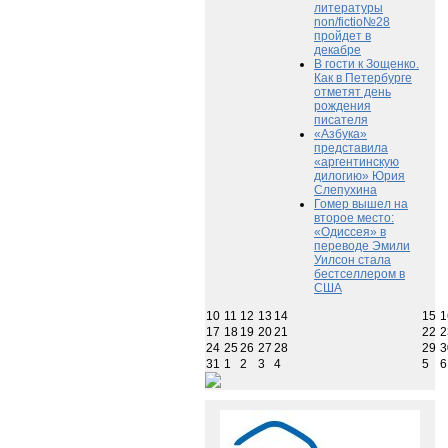
литературы
non/fictio№28
пройдет в
декабре
В гости к Зощенко.
Как в Петербурге
отметят день
рождения
писателя
«Азбука»
представила
«аргентинскую
дилогию» Юрия
Слепухина
Гомер вышел на
второе место:
«Одиссея» в
переводе Эмили
Уилсон стала
бестселлером в
США
10
11
12
13
14
15
1
17
18
19
20
21
22
2
24
25
26
27
28
29
3
31
1
2
3
4
5
6