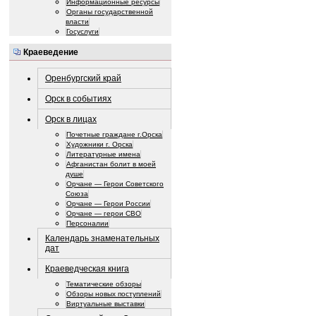
Информационные ресурсы
Органы государственной
власти
Госуслуги
Краеведение
Оренбургский край
Орск в событиях
Орск в лицах
Почетные граждане г.Орска
Художники г. Орска
Литературные имена
Афганистан болит в моей
душе
Орчане — Герои Советского
Союза
Орчане — Герои России
Орчане — герои СВО
Персоналии
Календарь знаменательных
дат
Краеведческая книга
Тематические обзоры
Обзоры новых поступлений
Виртуальные выставки