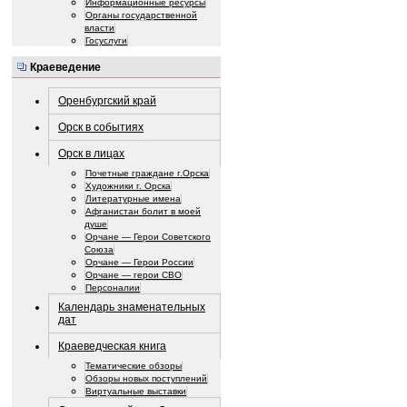
Информационные ресурсы
Органы государственной
власти
Госуслуги
Краеведение
Оренбургский край
Орск в событиях
Орск в лицах
Почетные граждане г.Орска
Художники г. Орска
Литературные имена
Афганистан болит в моей
душе
Орчане — Герои Советского
Союза
Орчане — Герои России
Орчане — герои СВО
Персоналии
Календарь знаменательных
дат
Краеведческая книга
Тематические обзоры
Обзоры новых поступлений
Виртуальные выставки