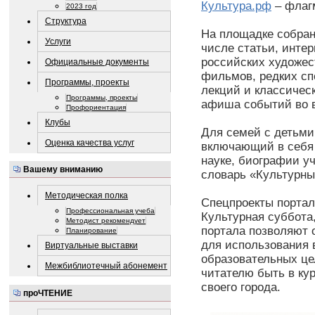
Культура.рф
– флаг
2023 год
Структура
На площадке собран
Услуги
числе статьи, интер
российских художес
Официальные документы
фильмов, редких сп
Программы, проекты
лекций и классичес
Программы, проекты
афиша событий во в
Профориентация
Клубы
Для семей с детьми
Оценка качества услуг
включающий в себя 
науке, биографии у
Вашему вниманию
словарь «Культурны
Методическая полка
Спецпроекты портала
Профессиональная учеба
Культурная суббота
Методист рекомендует
портала позволяют
Планирование
для использования 
Виртуальные выставки
образовательных це
Межбиблиотечный абонемент
читателю быть в ку
своего города.
проЧТЕНИЕ