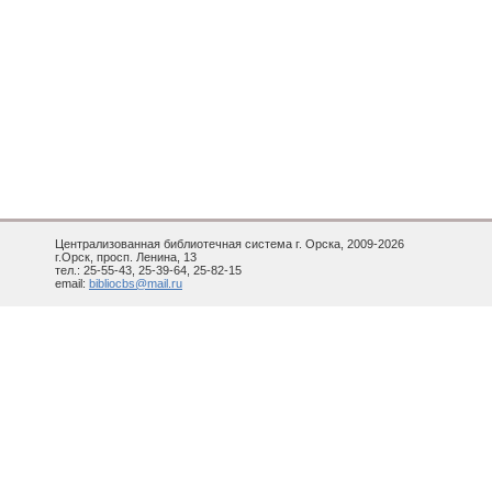
Централизованная библиотечная система г. Орска, 2009-2026
г.Орск, просп. Ленина, 13
тел.: 25-55-43, 25-39-64, 25-82-15
email:
bibliocbs@mail.ru