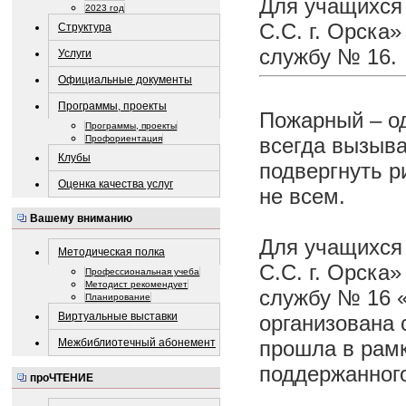
Для учащихся
2023 год
С.С. г. Орска
Структура
службу № 16.
Услуги
Официальные документы
Программы, проекты
Пожарный – од
Программы, проекты
Профориентация
всегда вызыва
Клубы
подвергнуть р
Оценка качества услуг
не всем.
Вашему вниманию
Для учащихся
Методическая полка
С.С. г. Орска
Профессиональная учеба
Методист рекомендует
службу № 16 
Планирование
Виртуальные выставки
организована 
прошла в рам
Межбиблиотечный абонемент
поддержанног
проЧТЕНИЕ