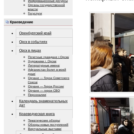
Информационные ресурсы
Органы государственной
власти
Госуслуги
Краеведение
Оренбургский край
Орск в событиях
Орск в лицах
Почетные граждане г.Орска
Художники г. Орска
Литературные имена
Афганистан болит в моей
душе
Орчане — Герои Советского
Союза
Орчане — Герои России
Орчане — герои СВО
Персоналии
Календарь знаменательных
дат
Краеведческая книга
Тематические обзоры
Обзоры новых поступлений
Виртуальные выставки