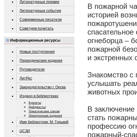
Литературные премии
В пожарной ча
Литературные события
историей возн
Современные писатели
пожаротушения
Советуем почитать
спасательное
огнеборца – б
Информационные ресурсы
пожарной безо
Новые поступления
и экстренных 
Периодические издания
Путеводители
Знакомство с 
ЛитРес
услышать реа
Законодательство г. Орска
животных прои
Издано в библиотеках
Буклеты
В заключение 
Дайджесты
Тематические списки
стать пожарны
Электронные издания
Имя библиотеки: М. Горький
профессию огн
ЦСЗИ
пожарный-спа