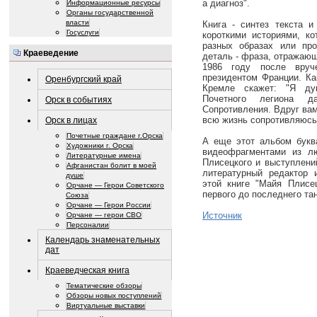
а диагноз".
Информационные ресурсы
Органы государственной
власти
Книга - синтез текста 
Госуслуги
короткими историями, к
разных образах или пр
Краеведение
деталь - фраза, отражающ
1986 году после вруч
президентом Франции. Ка
Оренбургский край
Кремле скажет: "Я ду
Почетного легиона д
Орск в событиях
Сопротивления. Вдруг вам
всю жизнь сопротивляюсь
Орск в лицах
Почетные граждане г.Орска
А еще этот альбом букв
Художники г. Орска
видеофрагментами из л
Литературные имена
Плисецкого и выступлени
Афганистан болит в моей
литературный редактор 
душе
этой книге "Майя Плисе
Орчане — Герои Советского
первого до последнего тан
Союза
Орчане — Герои России
Источник
Орчане — герои СВО
Персоналии
Календарь знаменательных
дат
Краеведческая книга
Тематические обзоры
Обзоры новых поступлений
Виртуальные выставки