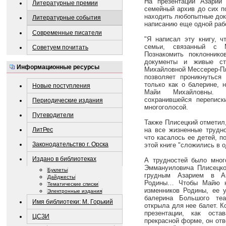
На презентации Азарий
Литературные премии
семейный архив до сих п
находить любопытные док
Литературные события
написанию еще одной раб
Современные писатели
"Я написал эту книгу, 
семьи, связанный с М
Советуем почитать
Познакомить поклонник
документы и живые ст
Информационные ресурсы
Михайловной Мессерер-Пл
позволяет проникнуться
только как о балерине, н
Новые поступления
Майи Михайловны. Б
сохранившейся переписк
Периодические издания
многоголосой.
Путеводители
Также Плисецкий отметил,
ЛитРес
на все жизненные трудно
что касалось ее детей, п
Законодательство г. Орска
этой книге "сложились в о
Издано в библиотеках
А трудностей было мног
Эммануиловича Плисецко
Буклеты
грудным Азарием в Ак
Дайджесты
Родины… Чтобы Майю н
Тематические списки
изменников Родины, ее у
Электронные издания
балерина Большого те
Имя библиотеки: М. Горький
открыла для нее балет. К
презентации, как ост
ЦСЗИ
прекрасной форме, он отв