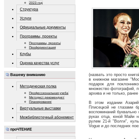
2023 год
Структура
Услуги
Официальные документы
Программы, проекты
Программы, проекты
Профориентация
Клубы
Оценка качества услуг
(назвать это просто книг
Вашему вниманию
в книжном магазине "Мос
подарок для поклонник
Методическая полка
множество фотографий, п
архива и не только, ранее
Профессиональная учеба
Методист рекомендует
Планирование
В этом издании Азарий
Плисецкой не глазами бр
Виртуальные выставки
воспоминаний буквально 
руках отца, юной Майи н
Межбиблиотечный абонемент
рулем 21-й "Волги", кул
Vogue и до последних пое
проЧТЕНИЕ