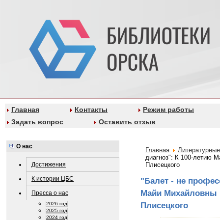
Главная
Контакты
Режим работы
Задать вопрос
Оставить отзыв
О нас
Главная
Литературные
диагноз": К 100-летию 
Достижения
Плисецкого
К истории ЦБС
"Балет - не профес
Майи Михайловны 
Пресса о нас
Плисецкого
2026 год
2025 год
2024 год