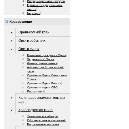
Информационные ресурсы
Органы государственной
власти
Госуслуги
Краеведение
Оренбургский край
Орск в событиях
Орск в лицах
Почетные граждане г.Орска
Художники г. Орска
Литературные имена
Афганистан болит в моей
душе
Орчане — Герои Советского
Союза
Орчане — Герои России
Орчане — герои СВО
Персоналии
Календарь знаменательных
дат
Краеведческая книга
Тематические обзоры
Обзоры новых поступлений
Виртуальные выставки