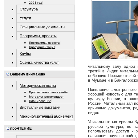
2023 год
Структура
Услуги
Официальные документы
Программы, проекты
Программы, проекты
Профориентация
Клубы
Оценка качества услуг
читальному залу одной 
третий в Индии читальны
Вашему вниманию
собранию Президентской 
в Мумбае и в Бангалорско
Методическая полка
Появление электронног
Профессиональная учеба
хорошей новостью для тех
Методист рекомендует
культуру России, а такж
Планирование
России. Читальный зал п
Виртуальные выставки
архивных документов, ре
видео.
Межбиблиотечный абонемент
Уникальные материалы бу
русской культуры, но 
проЧТЕНИЕ
использовать доступ к 
написания научных работ,