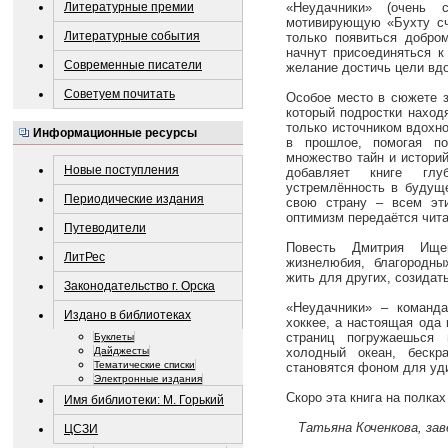
Литературные премии
«Неудачники» (очень 
мотивирующую «Бухту сча
Литературные события
только появиться добро
начнут присоединяться к
Современные писатели
желание достичь цели вдо
Советуем почитать
Особое место в сюжете з
который подростки наход
только источником вдохн
Информационные ресурсы
в прошлое, помогая по
множество тайн и истори
Новые поступления
добавляет книге глу
устремлённость в будуще
Периодические издания
свою страну – всем эти
оптимизм передаётся чита
Путеводители
Повесть Дмитрия Ище
ЛитРес
жизнелюбия, благородны
жить для других, созидать
Законодательство г. Орска
«Неудачники» – команд
Издано в библиотеках
хоккее, а настоящая ода 
страниц погружаешься 
Буклеты
Дайджесты
холодный океан, бескр
Тематические списки
становятся фоном для уд
Электронные издания
Скоро эта книга на полка
Имя библиотеки: М. Горький
Татьяна Коченкова, за
ЦСЗИ