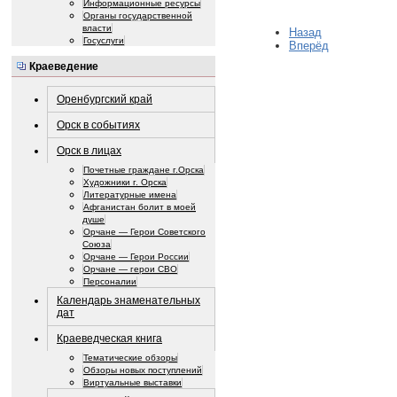
Информационные ресурсы
Органы государственной
власти
Назад
Госуслуги
Вперёд
Краеведение
Оренбургский край
Орск в событиях
Орск в лицах
Почетные граждане г.Орска
Художники г. Орска
Литературные имена
Афганистан болит в моей
душе
Орчане — Герои Советского
Союза
Орчане — Герои России
Орчане — герои СВО
Персоналии
Календарь знаменательных
дат
Краеведческая книга
Тематические обзоры
Обзоры новых поступлений
Виртуальные выставки