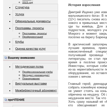
2023 год
История взросления
Структура
Дмитрий Ищенко уже изве
Услуги
мальчишеского бога». В 
(12+) писатель снова исс
Официальные документы
нового в привычных мест
где ты живёшь. Для эт
Программы, проекты
подростков, молодого уч
Мокрого и момент закры
Программы, проекты
Профориентация
посёлке на берегу Баренц
Клубы
В арктический заполяр
лучшие времена, приез
Оценка качества услуг
новоиспечённый специ
получивший прозвище 
Вашему вниманию
литературы, он стал пр
время в посёлке проис
Инвесторы, которые соби
Методическая полка
из-за нерентабельности 
Профессиональная учеба
оборудование, но оставл
Методист рекомендует
хоккея с мячом.
Планирование
Главный герой, двенадц
Виртуальные выставки
собрать хоккейную команду
Межбиблиотечный абонемент
не умеет стоять на конь
обречена на неудачу. Об
неудачном месте. Так что
проЧТЕНИЕ
Хоть сразу называй её «
кто обесценивает их