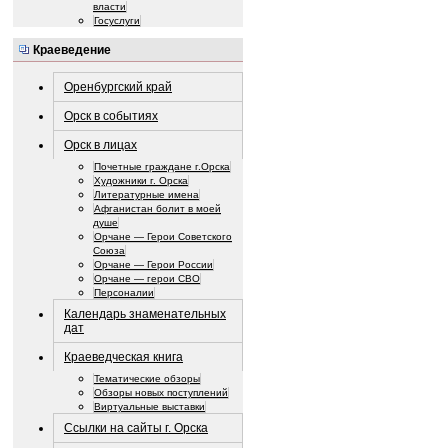
власти
Госуслуги
Краеведение
Оренбургский край
Орск в событиях
Орск в лицах
Почетные граждане г.Орска
Художники г. Орска
Литературные имена
Афганистан болит в моей
душе
Орчане — Герои Советского
Союза
Орчане — Герои России
Орчане — герои СВО
Персоналии
Календарь знаменательных
дат
Краеведческая книга
Тематические обзоры
Обзоры новых поступлений
Виртуальные выставки
Ссылки на сайты г. Орска