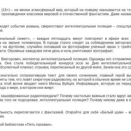
 (16+) – не менее атмосферный мир, который на поверку оказывается не тем
 произведения классиков мировой и отечественной фантастики. Даже назв
сходят события романа, свирепствует интеллектуальная полиция – спецслу
в.
гинальный сюжет», – каждые пятнадцать минут повторяют в эфире всех 
 на экране телевизора. В городе строго следят за соблюдением авторско
инт на футболке, случайно попавший на фотографию уличный экран с трей
ети. Огромные заводские печи день и ночь уничтожают контрафакт.
м Викторович, инспектор интеллектуальной полиции. Однажды его отправляют
са. Она стала победительницей конкурса эссе ко Дню интеллектуальной
 абсолютный плагиат, отрывок, переписанный из другой книги. Зачем она это 
знательно сплагиатившую текст для своего сочинения, главный герой в
ты тем, что ловят секретную радиоволну, на которой в обычное время не с
а этой волне вещает некто Милош Вуйцек. Информация, которую он перед
да о мире, в котором они живут.
м зашифрованные радиопередачи? Почему настолько важным стало вдруг авт
ма того не подозревая, интеллектуальная полиция? Почему никому даже в г
альность переплетается с фантазией. Откройте для себя «Белый шум» – к
ии.
ой библиотеки «Пять горожан».