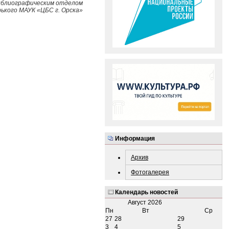
библиографическим отделом
рького МАУК «ЦБС г. Орска»
Информация
Архив
Фотогалерея
Календарь новостей
Август
2026
Пн
Вт
Ср
27
28
29
3
4
5