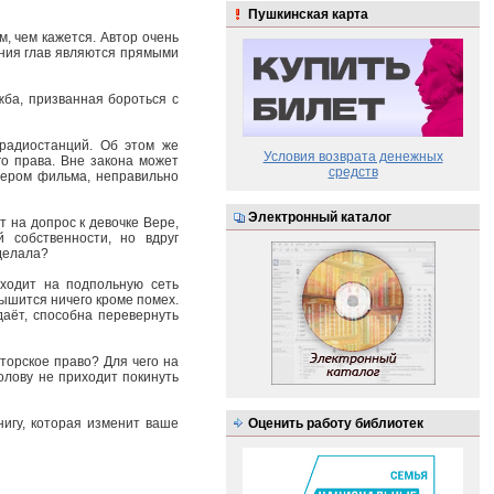
Пушкинская карта
, чем кажется. Автор очень
ания глав являются прямыми
жба, призванная бороться с
радиостанций. Об этом же
Условия возврата денежных
го права. Вне закона может
средств
лером фильма, неправильно
Электронный каталог
 на допрос к девочке Вере,
 собственности, но вдруг
сделала?
ыходит на подпольную сеть
лышится ничего кроме помех.
аёт, способна перевернуть
орское право? Для чего на
олову не приходит покинуть
нигу, которая изменит ваше
Оценить работу библиотек