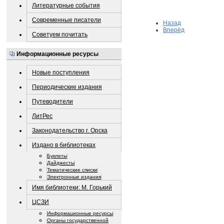
Литературные события
Современные писатели
Назад
Вперёд
Советуем почитать
Информационные ресурсы
Новые поступления
Периодические издания
Путеводители
ЛитРес
Законодательство г. Орска
Издано в библиотеках
Буклеты
Дайджесты
Тематические списки
Электронные издания
Имя библиотеки: М. Горький
ЦСЗИ
Информационные ресурсы
Органы государственной