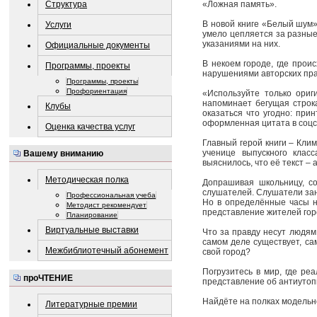
Структура
«Ложная память».
В новой книге «Белый шум»
Услуги
умело цепляется за разные
указаниями на них.
Официальные документы
В некоем городе, где прои
Программы, проекты
нарушениями авторских пра
Программы, проекты
Профориентация
«Используйте только ори
напоминает бегущая строка
Клубы
оказаться что угодно: пр
оформленная цитата в соцс
Оценка качества услуг
Главный герой книги – Кли
ученице выпускного клас
Вашему вниманию
выяснилось, что её текст –
Методическая полка
Допрашивая школьницу, со
слушателей. Слушатели заня
Профессиональная учеба
Но в определённые часы н
Методист рекомендует
представление жителей горо
Планирование
Виртуальные выставки
Что за правду несут людя
самом деле существует, са
Межбиблиотечный абонемент
свой город?
Погрузитесь в мир, где ре
проЧТЕНИЕ
представление об антиутоп
Найдёте на полках модельн
Литературные премии