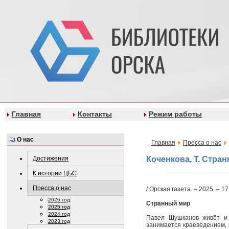
Главная
Контакты
Режим работы
О нас
Главная
Пресса о нас
Достижения
Коченкова, Т. Стран
К истории ЦБС
Пресса о нас
/ Орская газета. – 2025. – 17
2026 год
Странный мир
2025 год
2024 год
Павел Шушканов живёт и 
2023 год
занимается краеведением, 