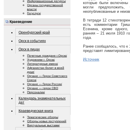
Информационные ресурсы
которые были включены 
Органы государственной
могли предположить,
власти
неопубликованные и неизв
Госуслуги
В тетради 12 стихотворен
Краеведение
есть комментарии Гри
Есенина, кроме одного,
Оренбургский край
ранняя – 21 июля 1910 го
года.
Орск в событиях
Ранее сообщалось, что к 
Орск в лицах
представят лимитированн
Почетные граждане г.Орска
Источник
Художники г. Орска
Литературные имена
Афганистан болит в моей
душе
Орчане — Герои Советского
Союза
Орчане — Герои России
Орчане — герои СВО
Персоналии
Календарь знаменательных
дат
Краеведческая книга
Тематические обзоры
Обзоры новых поступлений
Виртуальные выставки