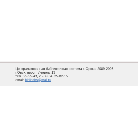
Централизованная библиотечная система г. Орска, 2009-2026
г.Орск, просп. Ленина, 13
тел.: 25-55-43, 25-39-64, 25-82-15
email:
bibliocbs@mail.ru