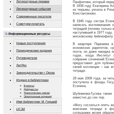
Литературные премии
Панфилова, который перед
В 1938 году Екатерина А
Литературные события
из тюрьмы, уехала в Ряза
Константиново.
Современные писатели
В 1945 году сестра Есен
Советуем почитать
написать воспоминания о
тетрадей (почему только е
наступившей в 1977 году,
Информационные ресурсы
московскому библиофилу 
Новые поступления
В квартире Паркаева в
есенинских раритетов, с
Периодические издания
поэта, но даже накидка 
годах, когда Институт
Путеводители
собрание сочинений Есен
предоставил для публика
ЛитРес
своей коллекции – как в
тетради.
Законодательство г. Орска
28 мая 2009 года, за чет
Издано в библиотеках
поступила в фонды Госуд
Есенина.
Буклеты
Дайджесты
Тематические списки
Шубникова-Гусева также
Электронные издания
известно до сих пор.
Имя библиотеки: М. Горький
«Могу сослаться опять ж
внесении тетради в фо
ЦСЗИ
сотрудники музея обрати