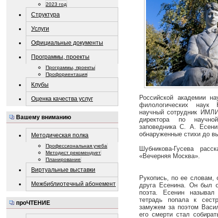
2023 год
Структура
Услуги
Официальные документы
Программы, проекты
Программы, проекты
Профориентация
Клубы
Российской академии н
Оценка качества услуг
филологических наук Н
научный сотрудник ИМЛИ
Вашему вниманию
директора по научной
заповедника С. А. Есени
обнаруженные стихи до вы
Методическая полка
Профессиональная учеба
Шубникова-Гусева расс
Методист рекомендует
«Вечерняя Москва».
Планирование
Виртуальные выставки
Рукопись, по ее словам,
Межбиблиотечный абонемент
друга Есенина. Он был о
поэта. Есенин называл
тетрадь попала к сест
проЧТЕНИЕ
замужем за поэтом Васи
его смерти стал собират