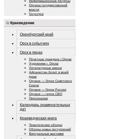
Информационные ресурсы
Органы государственной
власти
Госуслуги
Краеведение
Оренбургский край
Орск в событиях
Орск в лицах
Почетные граждане г.Орска
Художники г. Орска
Литературные имена
Афганистан болит в моей
душе
Орчане — Герои Советского
Союза
Орчане — Герои России
Орчане — герои СВО
Персоналии
Календарь знаменательных
дат
Краеведческая книга
Тематические обзоры
Обзоры новых поступлений
Виртуальные выставки