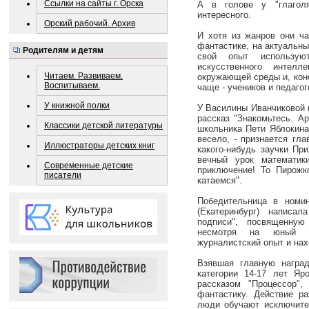
Ссылки на сайты г. Орска
А в голове у "глаголя
интересного.
Орский рабочий. Архив
И хотя из жанров они ч
фантастике, на актуальн
Родителям и детям
свой опыт использу
искусственного интелл
Читаем. Развиваем.
окружающей среды и, коне
Воспитываем.
чаще - учеников и педагог
У книжной полки
У Василины Иванчиковой 
рассказ "Знакомьтесь. А
Классики детской литературы
школьника Пети Яблокина.
весело, - признается гла
Иллюстраторы детских книг
какого-нибудь заучки Пр
вечный урок математик
Современные детские
приключение! То Пирожко
писатели
катаемся".
Победительница в номин
(Екатеринбург) написа
подписи", посвященную
несмотря на юный во
журналистский опыт и нах
Взявшая главную наград
категории 14-17 лет Яр
рассказом "Процессор"
фантастику. Действие ра
люди обучают исключител