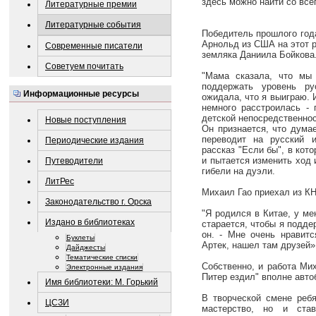
здесь можно найти со всег
Литературные премии
Литературные события
Победитель прошлого год
Арнольд из США на этот р
Современные писатели
земляка Даниила Бойкова
Советуем почитать
"Мама сказала, что мы 
поддержать уровень ру
Информационные ресурсы
ожидала, что я выиграю. И
немного расстроилась - 
детской непосредственно
Новые поступления
Он признается, что дума
переводит на русский 
Периодические издания
рассказ "Если бы", в кот
и пытается изменить ход 
Путеводители
гибели на дуэли.
ЛитРес
Михаил Гао приехал из КН
Законодательство г. Орска
"Я родился в Китае, у ме
Издано в библиотеках
старается, чтобы я подде
он. - Мне очень нравитс
Буклеты
Артек, нашел там друзей»
Дайджесты
Тематические списки
Собственно, и работа Мих
Электронные издания
Питер ездил" вполне авто
Имя библиотеки: М. Горький
В творческой смене ребя
ЦСЗИ
мастерство, но и став