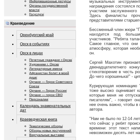
музыкальных инструмен
Информационные ресурсы
Органы государственной
награждения состоялся п
власти
участием заслуженного
Госуслуги
Здесь финалисты про
представителями старшего
Краеведение
Бессменный член жюри "Г
находится под больш
Оренбургский край
участников. "Ребята тала
Самое главное, что они 
Орск в событиях
атмосферу, которая необ
он.
Орск в лицах
Почетные граждане г.Орска
Сергей Махотин признает
Художники г. Орска
двенадцатилетнего конк
Литературные имена
стихотворение в честь ро
Афганистан болит в моей
До чего хорошенька!" - ци
душе
Орчане — Герои Советского
Курирующая номинацию "
Союза
тоже высоко оценивает к
Орчане — Герои России
которые меня не отпуска
Орчане — герои СВО
писателям", - говорит он
Персоналии
нее очень важно, чтобы в
Календарь знаменательных
автора.
дат
"Нам не было по 12-14 лет
Краеведческая книга
что сейчас у ребят прои
Тематические обзоры
времени: этот текст нап
Обзоры новых поступлений
невозможен десять лет на
Виртуальные выставки