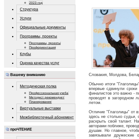
2023 год
Структура
Услуги
Официальные документы
Программы, проекты
Программы, проекты
Профориентация
Клубы
Оценка качества услуг
Словакия, Молдова, Белар
Вашему вниманию
Обычно итоги "Глаголицы
Методическая полка
впервые сдвинули сроки
финалистов это важно - п
Профессиональная учеба
проводят в загородном ла
Методист рекомендует
Планирование
летом.
Виртуальные выставки
Отличие "Глаголицы" от 
здесь не столько судьи,
Межбиблиотечный абонемент
раскрыть свой талант. Н
авторами поближе, провод
проЧТЕНИЕ
душам. Но главное, чтоб
завязывали дружеские 