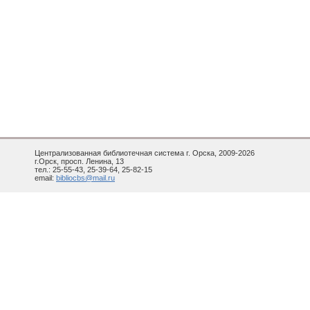
Централизованная библиотечная система г. Орска, 2009-2026
г.Орск, просп. Ленина, 13
тел.: 25-55-43, 25-39-64, 25-82-15
email:
bibliocbs@mail.ru