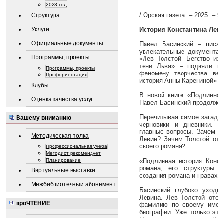
2023 год
/ Орская газета. – 2025. –
Структура
Услуги
История Константина Ле
Официальные документы
Павел Басинский – писа
увлекательные документа
Программы, проекты
«Лев Толстой: Бегство и
тени Льва» – подняли 
Программы, проекты
феномену творчества в
Профориентация
история Анны Карениной»
Клубы
В новой книге «Подлинна
Оценка качества услуг
Павел Басинский продолж
Перечитывая самое загад
Вашему вниманию
черновики и дневники,
главные вопросы. Зачем 
Методическая полка
Левин? Зачем Толстой от
своего романа?
Профессиональная учеба
Методист рекомендует
«Подлинная история Конс
Планирование
романа, его структуры
Виртуальные выставки
создания романа и нравах 
Межбиблиотечный абонемент
Басинский глубоко уход
Левина. Лев Толстой от
проЧТЕНИЕ
фамилию по своему име
биографии. Уже только э