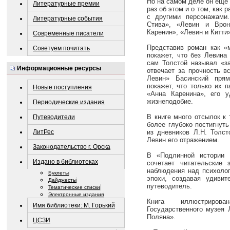
Но на самом деле он ещё
Литературные премии
раз об этом и о том, как
с другими персонажами
Литературные события
Стива», «Левин и Врон
Каренин», «Левин и Китти
Современные писатели
Представив роман как «м
Советуем почитать
покажет, что без Левина
сам Толстой называл «за
Информационные ресурсы
отвечает за прочность в
Левин» Басинский прям
покажет, что только их 
Новые поступления
«Анна Каренина», его 
жизнеподобие.
Периодические издания
В книге много отсылок к 
Путеводители
более глубоко постигнут
ЛитРес
из дневников Л.Н. Толст
Левин его отражением.
Законодательство г. Орска
В «Подлинной истории 
Издано в библиотеках
сочетает читательские з
наблюдения над психолог
Буклеты
эпохи, создавая удиви
Дайджесты
путеводитель.
Тематические списки
Электронные издания
Книга иллюстриров
Имя библиотеки: М. Горький
Государственного музея 
Поляна».
ЦСЗИ