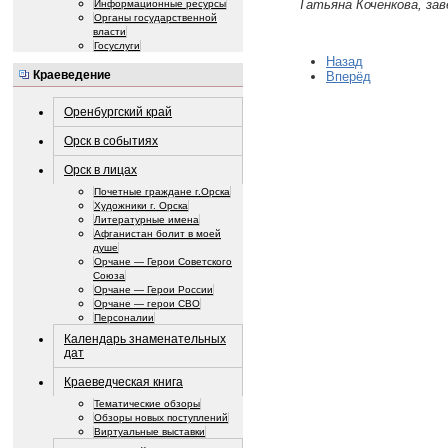
Татьяна Коченкова, за
Информационные ресурсы
Органы государственной
власти
Госуслуги
Назад
Краеведение
Вперёд
Оренбургский край
Орск в событиях
Орск в лицах
Почетные граждане г.Орска
Художники г. Орска
Литературные имена
Афганистан болит в моей
душе
Орчане — Герои Советского
Союза
Орчане — Герои России
Орчане — герои СВО
Персоналии
Календарь знаменательных
дат
Краеведческая книга
Тематические обзоры
Обзоры новых поступлений
Виртуальные выставки