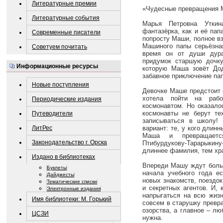
Литературные премии
«Чудесные превращения М
Литературные события
Марья Петровна Уткин
фантазёрка, как и её пап
Современные писатели
попросту Маши, полное в
Машиного папы серьёзная
Советуем почитать
время он от души дура
придумок старшую дочку
Информационные ресурсы
которую Маша зовёт Дод
забавное приключение па
Новые поступления
Девочке Маше предстоит 
хотела пойти на рабо
Периодические издания
космонавтом. Но оказало
космонавты не берут те
Путеводители
записываться в школу!
ЛитРес
вариант: те, у кого длин
Маша и превращает
Законодательство г. Орска
Птибурдукову-Тарарык
длиннее фамилия, тем хра
Издано в библиотеках
Впереди Машу ждут больш
Буклеты
начала учебного года е
Дайджесты
новых знакомств, поездок
Тематические списки
и секретных агентов. И, 
Электронные издания
напрыгаться на всю жизн
Имя библиотеки: М. Горький
совсем в старушку превра
озорства, а главное – лю
ЦСЗИ
нужна.