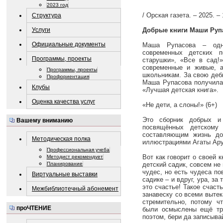
2023 год
/ Орская газета. – 2025. –
Структура
Услуги
Добрые книги Маши Руп
Официальные документы
Маша Рупасова – одн
современных детских п
Программы, проекты
старушки», «Все в сад!
современные и живые, 
Программы, проекты
школьникам. За свою деб
Профориентация
Маша Рупасова получила
Клубы
«Лучшая детская книга».
Оценка качества услуг
«Не дети, а слоны!» (6+)
Это сборник добрых и
Вашему вниманию
посвящённых детском
составляющим жизнь до
Методическая полка
иллюстрациями Агаты Ар
Профессиональная учеба
Вот как говорит о своей к
Методист рекомендует
детский садик, совсем не 
Планирование
чудес, но есть чудеса по
Виртуальные выставки
садике – и вдруг, ура, за
это счастье! Такое счаст
Межбиблиотечный абонемент
занавеску со всеми выте
стремительно, потому ч
проЧТЕНИЕ
были осмыслены ещё три
поэтом, бери да записыва