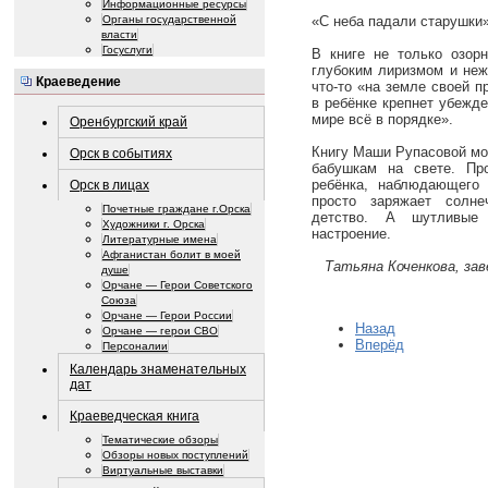
Информационные ресурсы
Органы государственной
«С неба падали старушки»
власти
Госуслуги
В книге не только озорн
глубоким лиризмом и неж
Краеведение
что-то «на земле своей п
в ребёнке крепнет убежде
мире всё в порядке».
Оренбургский край
Книгу Маши Рупасовой мо
Орск в событиях
бабушкам на свете. Пр
ребёнка, наблюдающего
Орск в лицах
просто заряжает солн
Почетные граждане г.Орска
детство. А шутливые 
Художники г. Орска
настроение.
Литературные имена
Афганистан болит в моей
Татьяна Коченкова, за
душе
Орчане — Герои Советского
Союза
Орчане — Герои России
Назад
Орчане — герои СВО
Вперёд
Персоналии
Календарь знаменательных
дат
Краеведческая книга
Тематические обзоры
Обзоры новых поступлений
Виртуальные выставки