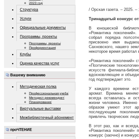
2023 год
/ Орская газета. – 2025. – 
Структура
Услуги
Тринадцатый конкурс о
Официальные документы
В юношеской библиот
«Романтика поколений».
Программы, проекты
собрал порядка полсотн
присвоено имя выдающ
Программы, проекты
Сахновского, нашего зем
Профориентация
некоторое время работал 
Клубы
«Романтика поколений» с
Оценка качества услуг
«Поэтические технологии
искусств филиала-библи
вдохновляющее и объедин
Вашему вниманию
год подтверждает это.
Методическая полка
У каждого времени ест
аромат. Времена меняю
Профессиональная учеба
всегда оставалась и ос
Методист рекомендует
жизни человека. Именно
Планирование
образом умеют этот ар
Виртуальные выставки
последующим поколения
привлечь творческих люде
Межбиблиотечный абонемент
В этот раз, как и всегда
проЧТЕНИЕ
«Романтика поколений» п
конкурс (заочно) и конкур