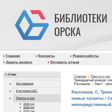
Главная
Контакты
Режим работы
Задать вопрос
Оставить отзыв
О нас
Главная
Пресса о нас
Тринадцатый конкурс от
Достижения
Рассказов. – Текст : не
К истории ЦБС
Рассказов, С. Три
новые таланты / Се
Пресса о нас
непосредственный 
2026 год
2025 год
2024 год