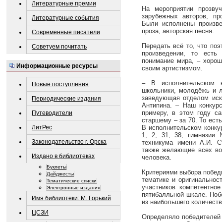
Литературные премии
На мероприятии прозву
зарубежных авторов, про
Литературные события
Были исполнены произвед
проза, авторская песня.
Современные писатели
Передать всё то, что поэ
Советуем почитать
произведении, то есть
понимание мира, – хорош
Информационные ресурсы
своим артистизмом.
– В исполнительском к
Новые поступления
школьники, молодёжь и л
заведующая отделом иск
Периодические издания
Антипина. – Наш конкурс
примеру, в этом году с
Путеводители
старшему – за 70. То ест
ЛитРес
В исполнительском конку
1, 2, 31, 38, гимназии
Законодательство г. Орска
техникума имени А.И. Ст
также желающие всех воз
Издано в библиотеках
человека.
Буклеты
Критериями выбора побед
Дайджесты
тематике и оригинальнос
Тематические списки
участников компетентно
Электронные издания
пятибалльной шкале. Поб
Имя библиотеки: М. Горький
из наибольшего количеств
ЦСЗИ
Определяло победителей 