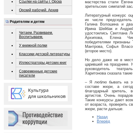
Ссылки на сайты г. Орска
мастерства стали Евген
зрительских симпатий за
Орский рабочий. Архив
Литературный конкурс оц
их числе председатель
Родителям и детям
Галина Волошина и два
Ирина Шейбак и Андрей
Читаем. Развиваем.
удостоились Светлана Ле
Воспитываем.
Архипова, Елена Чис
победителями признаны Т
У книжной полки
Мантрова, Софья Власо
(второе место).
Классики детской литературы
Но дело даже не в мест
Иллюстраторы детских книг
царившей на празднике. 
руководитель театра
Современные детские
Харитонова сказала такие
писатели
– Я люблю бывать на э
составе жюри, а сего
благодарный зритель, 
артистов. Очень порадов
Такие конкурсы дают воз
от возраста, проверить с
жюри, расти дальше.
Назад
Вперёд