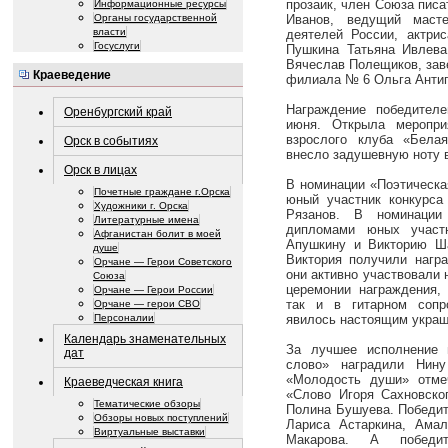
прозаик, член Союза пис
Информационные ресурсы
Органы государственной
Иванов, ведущий маст
власти
деятелей России, актрис
Госуслуги
Пушкина Татьяна Ивлева
Вячеслав Полещиков, зав
Краеведение
филиала № 6 Ольга Антип
Награждение победител
Оренбургский край
июня. Открыла меропри
взрослого клуба «Бела
Орск в событиях
внесло задушевную ноту в
Орск в лицах
В номинации «Поэтическа
Почетные граждане г.Орска
юный участник конкурса 
Художники г. Орска
Рязанов. В номинаци
Литературные имена
дипломами юных учас
Афганистан болит в моей
Апушкину и Викторию Ша
душе
Виктория получили награ
Орчане — Герои Советского
они активно участвовали н
Союза
церемонии награждения, 
Орчане — Герои России
так и в гитарном сопро
Орчане — герои СВО
явилось настоящим украш
Персоналии
Календарь знаменательных
За лучшее исполнение 
дат
слово» наградили Нину
«Молодость души» отме
Краеведческая книга
«Слово Игоря Сахновско
Тематические обзоры
Полина Бушуева. Победит
Обзоры новых поступлений
Лариса Астаркина, Ама
Виртуальные выставки
Макарова. А победит