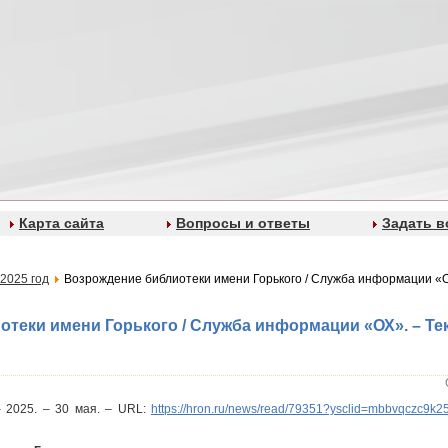
Карта сайта
Вопросы и ответы
Задать в
2025 год
Возрождение библиотеки имени Горького / Служба информации «ОХ
теки имени Горького / Служба информации «ОХ». – Тек
 – 2025. – 30 мая. – URL:
https://hron.ru/news/read/79351?ysclid=mbbvqczc9k