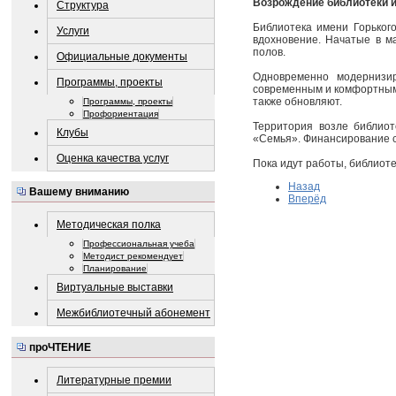
Возрождение библиотеки и
Структура
Библиотека имени Горьког
Услуги
вдохновение. Начатые в м
полов.
Официальные документы
Одновременно модернизир
Программы, проекты
современным и комфортным 
также обновляют.
Программы, проекты
Профориентация
Территория возле библиот
Клубы
«Семья». Финансирование с
Оценка качества услуг
Пока идут работы, библиот
Назад
Вашему вниманию
Вперёд
Методическая полка
Профессиональная учеба
Методист рекомендует
Планирование
Виртуальные выставки
Межбиблиотечный абонемент
проЧТЕНИЕ
Литературные премии