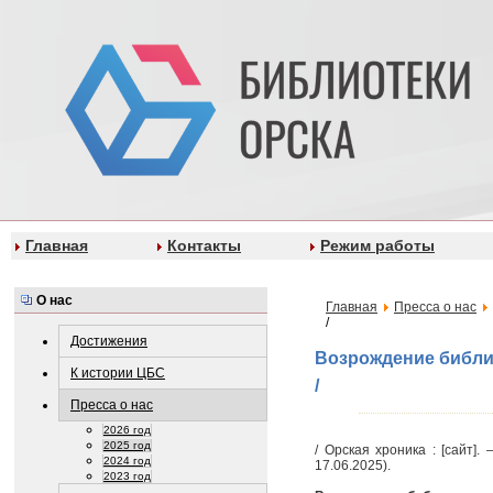
Главная
Контакты
Режим работы
О нас
Главная
Пресса о нас
/
Достижения
Возрождение библио
К истории ЦБС
/
Пресса о нас
2026 год
2025 год
/ Орская хроника : [сайт].
2024 год
17.06.2025).
2023 год