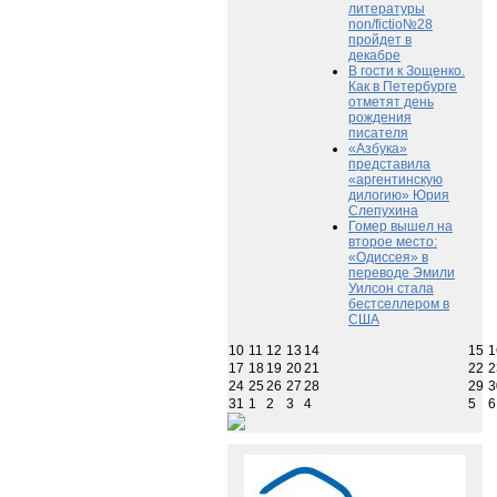
литературы
non/fictio№28
пройдет в
декабре
В гости к Зощенко.
Как в Петербурге
отметят день
рождения
писателя
«Азбука»
представила
«аргентинскую
дилогию» Юрия
Слепухина
Гомер вышел на
второе место:
«Одиссея» в
переводе Эмили
Уилсон стала
бестселлером в
США
10
11
12
13
14
15
1
17
18
19
20
21
22
2
24
25
26
27
28
29
3
31
1
2
3
4
5
6