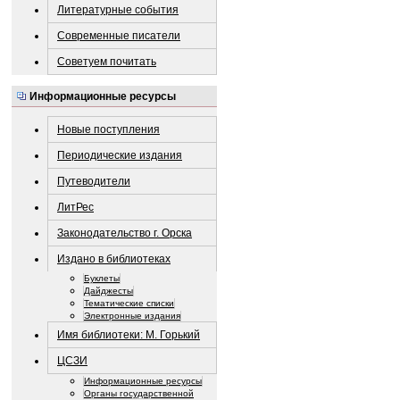
Литературные события
Современные писатели
Советуем почитать
Информационные ресурсы
Новые поступления
Периодические издания
Путеводители
ЛитРес
Законодательство г. Орска
Издано в библиотеках
Буклеты
Дайджесты
Тематические списки
Электронные издания
Имя библиотеки: М. Горький
ЦСЗИ
Информационные ресурсы
Органы государственной