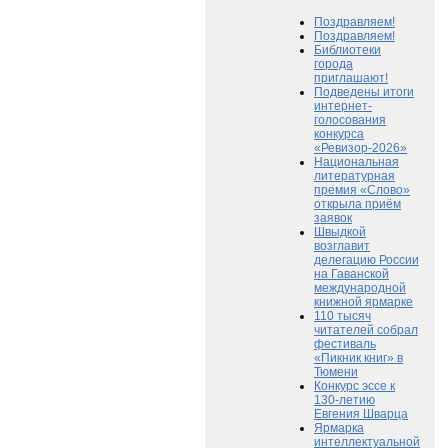
Поздравляем!
Поздравляем!
Библиотеки
города
приглашают!
Подведены итоги
интернет-
голосования
конкурса
«Ревизор-2026»
Национальная
литературная
премия «Слово»
открыла приём
заявок
Швыдкой
возглавит
делегацию России
на Гаванской
международной
книжной ярмарке
110 тысяч
читателей собрал
фестиваль
«Пикник книг» в
Тюмени
Конкурс эссе к
130-летию
Евгения Шварца
Ярмарка
интеллектуальной