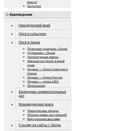
власти
Госуслуги
Краеведение
Оренбургский край
Орск в событиях
Орск в лицах
Почетные граждане г.Орска
Художники г. Орска
Литературные имена
Афганистан болит в моей
душе
Орчане — Герои Советского
Союза
Орчане — Герои России
Орчане — герои СВО
Персоналии
Календарь знаменательных
дат
Краеведческая книга
Тематические обзоры
Обзоры новых поступлений
Виртуальные выставки
Ссылки на сайты г. Орска