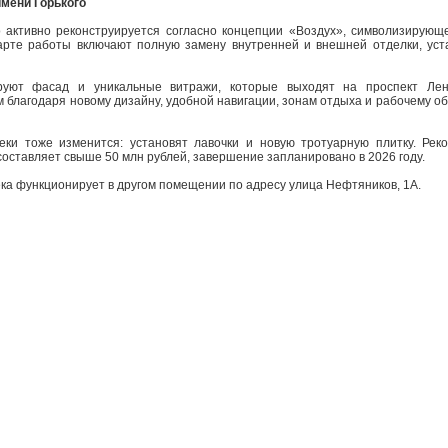
мени Горького
о активно реконструируется согласно концепции «Воздух», символизирующе
арте работы включают полную замену внутренней и внешней отделки, уст
уют фасад и уникальные витражи, которые выходят на проспект Лен
благодаря новому дизайну, удобной навигации, зонам отдыха и рабочему 
еки тоже изменится: установят лавочки и новую тротуарную плитку. Реко
оставляет свыше 50 млн рублей, завершение запланировано в 2026 году.
ека функционирует в другом помещении по адресу улица Нефтяников, 1А.