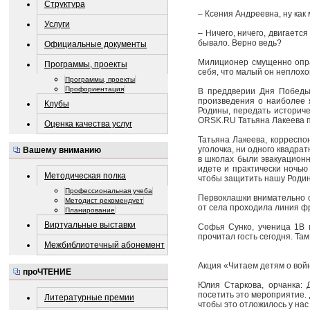
Структура
– Ксения Андреевна, ну как 
Услуги
– Ничего, ничего, двигается
бывало. Верно ведь?
Официальные документы
Милиционер смущенно оправ
Программы, проекты
себя, что малый он неплохо
Программы, проекты
Профориентация
В преддверии Дня Победы 
произведения о наиболее 
Клубы
Родины, передать историче
ORSK.RU Татьяна Лакеева п
Оценка качества услуг
Татьяна Лакеева, корреспо
уголочка, ни одного квадрат
Вашему вниманию
в школах были эвакуационн
идете и практически ночью
Методическая полка
чтобы защитить нашу Родин
Профессиональная учеба
Первоклашки внимательно с
Методист рекомендует
от села проходила линия фр
Планирование
Виртуальные выставки
Софья Сунко, ученица 1В 
прочитал гость сегодня. Та
Межбиблиотечный абонемент
Акция «Читаем детям о войн
проЧТЕНИЕ
Юлия Старкова, орчанка: 
посетить это мероприятие. 
Литературные премии
чтобы это отложилось у нас 