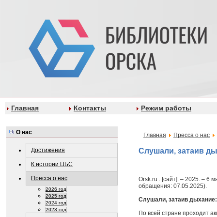
Главная
Контакты
Режим работы
О нас
Главная
Пресса о нас
Достижения
Слушали, затаив ды
К истории ЦБС
Пресса о нас
Оrsk.ru : [сайт]. – 2025. – 6 
обращения: 07.05.2025).
2026 год
2025 год
Слушали, затаив дыхание:
2024 год
2023 год
По всей стране проходит а