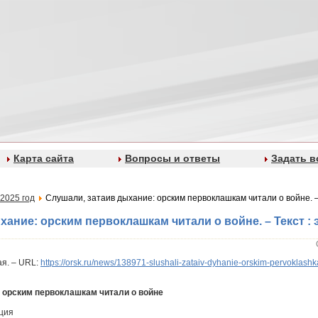
Карта сайта
Вопросы и ответы
Задать в
2025 год
Слушали, затаив дыхание: орским первоклашкам читали о войне. – 
хание: орским первоклашкам читали о войне. – Текст : 
мая. – URL:
https://orsk.ru/news/138971-slushali-zataiv-dyhanie-orskim-pervoklashk
 орским первоклашкам читали о войне
кция