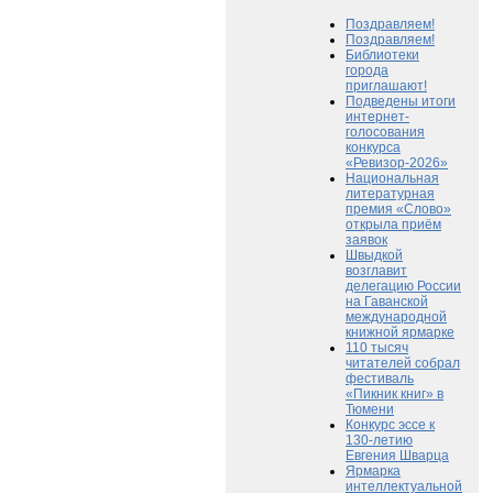
Поздравляем!
Поздравляем!
Библиотеки
города
приглашают!
Подведены итоги
интернет-
голосования
конкурса
«Ревизор-2026»
Национальная
литературная
премия «Слово»
открыла приём
заявок
Швыдкой
возглавит
делегацию России
на Гаванской
международной
книжной ярмарке
110 тысяч
читателей собрал
фестиваль
«Пикник книг» в
Тюмени
Конкурс эссе к
130-летию
Евгения Шварца
Ярмарка
интеллектуальной