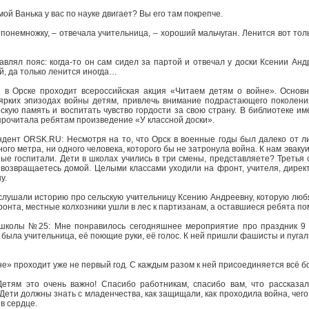
мой Ванька у вас по науке двигает? Вы его там покрепче.
 понемножку, – отвечала учительница, – хороший мальчуган. Ленится вот толь
лял пояс: когда-то он сам сидел за партой и отвечал у доски Ксении Ан
й, да только ленится иногда…
в Орске проходит всероссийская акция «Читаем детям о войне». Основн
ярких эпизодах войны детям, привлечь внимание подрастающего поколени
скую память и воспитать чувство гордости за свою страну. В библиотеке и
рочитала ребятам произведение «У классной доски».
ндент ORSK.RU: Несмотря на то, что Орск в военные годы был далеко от л
ного метра, ни одного человека, которого бы не затронула война. К нам эвак
ые госпитали. Дети в школах учились в три смены, представляете? Третья 
 возвращаетесь домой. Целыми классами уходили на фронт, учителя, директ
у.
лушали историю про сельскую учительницу Ксению Андреевну, которую люб
онта, местные колхозники ушли в лес к партизанам, а оставшиеся ребята пом
школы №25: Мне понравилось сегодняшнее мероприятие про праздник 9 
м была учительница, её поющие руки, её голос. К ней пришли фашисты и пугал
е» проходит уже не первый год. С каждым разом к ней присоединяется всё б
Детям это очень важно! Спасибо работникам, спасибо вам, что рассказал
Дети должны знать с младенчества, как защищали, как проходила война, чего
в сердце.