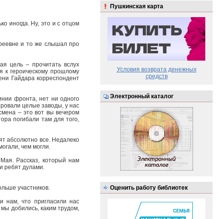
Пушкинская карта
ко иногда. Ну, это и с отцом
дреевне и то же слышал про
ая цель – прочитать вслух
Условия возврата денежных
я к героическому прошлому
средств
мени Гайдара корреспондент
Электронный каталог
инии фронта, нет ни одного
уировали целые заводы, у нас
смена – это вот вы вечером
ора погибали там для того,
ят абсолютно все. Недалеко
огали, чем могли.
Мая. Рассказ, который нам
и ребят дулами.
ольше участников.
Оценить работу библиотек
и нам, что пригласили нас
 мы добились, каким трудом,