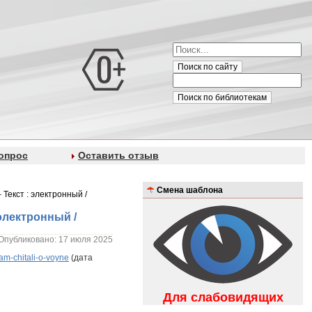
Поиск по сайту
Поиск по библиотекам
опрос
Оставить отзыв
Смена шаблона
Текст : электронный /
электронный /
Опубликовано: 17 июля 2025
am-chitali-o-voyne
(дата
Для слабовидящих