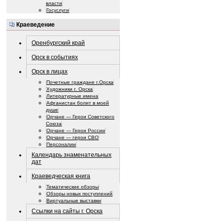
власти
Госуслуги
Краеведение
Оренбургский край
Орск в событиях
Орск в лицах
Почетные граждане г.Орска
Художники г. Орска
Литературные имена
Афганистан болит в моей
душе
Орчане — Герои Советского
Союза
Орчане — Герои России
Орчане — герои СВО
Персоналии
Календарь знаменательных
дат
Краеведческая книга
Тематические обзоры
Обзоры новых поступлений
Виртуальные выставки
Ссылки на сайты г. Орска