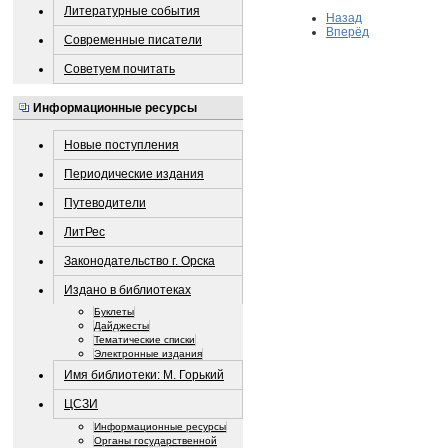
Литературные события
Назад
Вперёд
Современные писатели
Советуем почитать
Информационные ресурсы
Новые поступления
Периодические издания
Путеводители
ЛитРес
Законодательство г. Орска
Издано в библиотеках
Буклеты
Дайджесты
Тематические списки
Электронные издания
Имя библиотеки: М. Горький
ЦСЗИ
Информационные ресурсы
Органы государственной