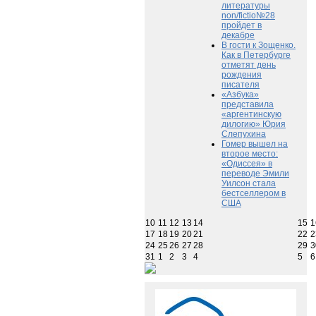
литературы
non/fictio№28
пройдет в
декабре
В гости к Зощенко.
Как в Петербурге
отметят день
рождения
писателя
«Азбука»
представила
«аргентинскую
дилогию» Юрия
Слепухина
Гомер вышел на
второе место:
«Одиссея» в
переводе Эмили
Уилсон стала
бестселлером в
США
10
11
12
13
14
15
1
17
18
19
20
21
22
2
24
25
26
27
28
29
3
31
1
2
3
4
5
6