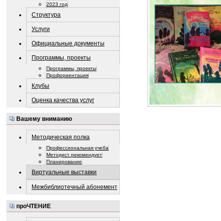
2023 год
Структура
Услуги
Официальные документы
Программы, проекты
Программы, проекты
Профориентация
Клубы
Оценка качества услуг
Вашему вниманию
Методическая полка
Профессиональная учеба
Методист рекомендует
Планирование
Виртуальные выставки
Межбиблиотечный абонемент
проЧТЕНИЕ