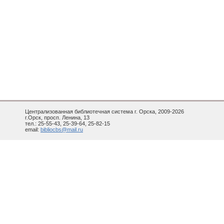
Централизованная библиотечная система г. Орска, 2009-2026
г.Орск, просп. Ленина, 13
тел.: 25-55-43, 25-39-64, 25-82-15
email:
bibliocbs@mail.ru