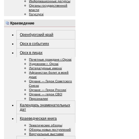
Информационные ресурсы
Органы государственной
власти
Госуслуги
Краеведение
Оренбургский край
Орск в событиях
Орск в лицах
Почетные граждане г.Орска
Художники г. Орска
Литературные имена
Афганистан болит в моей
душе
Орчане — Герои Советского
Союза
Орчане — Герои России
Орчане — герои СВО
Персоналии
Календарь знаменательных
дат
Краеведческая книга
Тематические обзоры
Обзоры новых поступлений
Виртуальные выставки