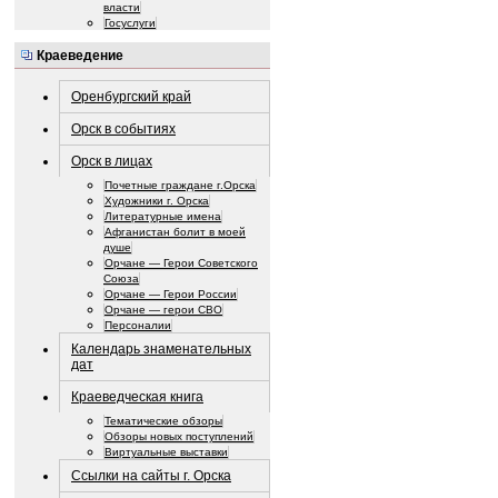
власти
Госуслуги
Краеведение
Оренбургский край
Орск в событиях
Орск в лицах
Почетные граждане г.Орска
Художники г. Орска
Литературные имена
Афганистан болит в моей
душе
Орчане — Герои Советского
Союза
Орчане — Герои России
Орчане — герои СВО
Персоналии
Календарь знаменательных
дат
Краеведческая книга
Тематические обзоры
Обзоры новых поступлений
Виртуальные выставки
Ссылки на сайты г. Орска