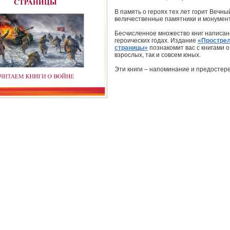
В память о героях тех лет горит Вечный
величественные памятники и монумент
Бесчисленное множество книг написано
героических годах. Издание
«Простре
страницы»
познакомит вас с книгами о 
взрослых, так и совсем юных.
Эти книги – напоминание и предостер