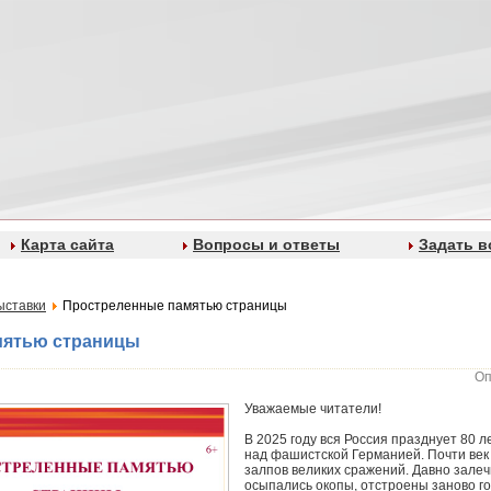
Карта сайта
Вопросы и ответы
Задать в
ыставки
Простреленные памятью страницы
мятью страницы
Оп
Уважаемые читатели!
В 2025 году вся Россия празднует 80 
над фашистской Германией. Почти век
залпов великих сражений. Давно зале
осыпались окопы, отстроены заново го