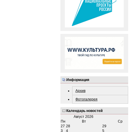
Информация
Архив
Фотогалерея
Календарь новостей
Август
2026
Пн
Вт
Ср
27
28
29
3
4
5