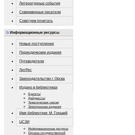
Литературные события
Современные писатели
Советуем почитать
Информационные ресурсы
Новые поступления
Периодические издания
Путеводители
ЛитРес
Законодательство г. Орска
Издано в библиотеках
Буклеты
Дайджесты
Тематические списки
Электронные издания
Имя библиотеки: М. Горький
ЦСЗИ
Информационные ресурсы
Органы государственной