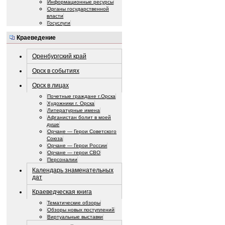
Информационные ресурсы
Органы государственной
власти
Госуслуги
Краеведение
Оренбургский край
Орск в событиях
Орск в лицах
Почетные граждане г.Орска
Художники г. Орска
Литературные имена
Афганистан болит в моей
душе
Орчане — Герои Советского
Союза
Орчане — Герои России
Орчане — герои СВО
Персоналии
Календарь знаменательных
дат
Краеведческая книга
Тематические обзоры
Обзоры новых поступлений
Виртуальные выставки