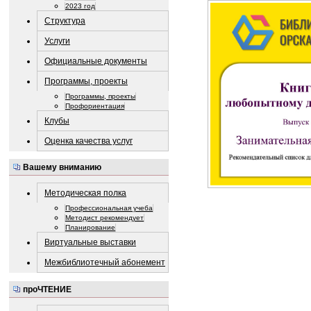
2023 год
Структура
Услуги
Официальные документы
Программы, проекты
Программы, проекты
Профориентация
Клубы
Оценка качества услуг
Вашему вниманию
Методическая полка
Профессиональная учеба
Методист рекомендует
Планирование
Виртуальные выставки
Межбиблиотечный абонемент
проЧТЕНИЕ