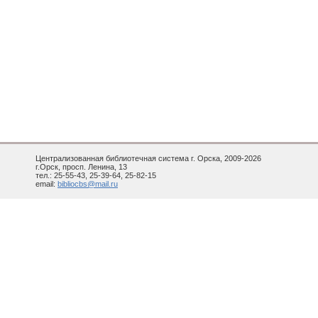
Централизованная библиотечная система г. Орска, 2009-2026
г.Орск, просп. Ленина, 13
тел.: 25-55-43, 25-39-64, 25-82-15
email:
bibliocbs@mail.ru