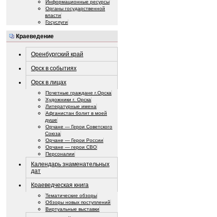
Информационные ресурсы
Органы государственной
власти
Госуслуги
Краеведение
Оренбургский край
Орск в событиях
Орск в лицах
Почетные граждане г.Орска
Художники г. Орска
Литературные имена
Афганистан болит в моей
душе
Орчане — Герои Советского
Союза
Орчане — Герои России
Орчане — герои СВО
Персоналии
Календарь знаменательных
дат
Краеведческая книга
Тематические обзоры
Обзоры новых поступлений
Виртуальные выставки