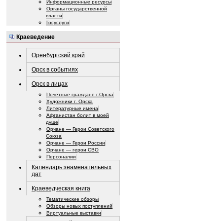
Информационные ресурсы
Органы государственной
власти
Госуслуги
Краеведение
Оренбургский край
Орск в событиях
Орск в лицах
Почетные граждане г.Орска
Художники г. Орска
Литературные имена
Афганистан болит в моей
душе
Орчане — Герои Советского
Союза
Орчане — Герои России
Орчане — герои СВО
Персоналии
Календарь знаменательных
дат
Краеведческая книга
Тематические обзоры
Обзоры новых поступлений
Виртуальные выставки