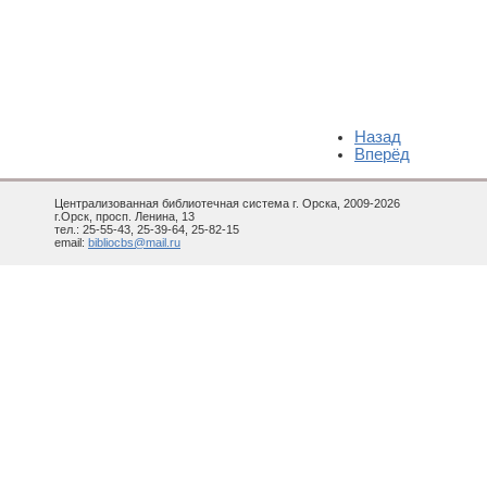
Назад
Вперёд
Централизованная библиотечная система г. Орска, 2009-2026
г.Орск, просп. Ленина, 13
тел.: 25-55-43, 25-39-64, 25-82-15
email:
bibliocbs@mail.ru