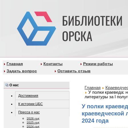
Главная
Контакты
Режим работы
Задать вопрос
Оставить отзыв
О нас
Главная
Краеведчес
У полки краеведа: 
Достижения
литературы за I полу
К истории ЦБС
У полки краеве
Пресса о нас
краеведческой 
2026 год
2024 года
2025 год
2024 год