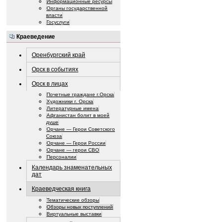
Информационные ресурсы
Органы государственной
власти
Госуслуги
Краеведение
Оренбургский край
Орск в событиях
Орск в лицах
Почетные граждане г.Орска
Художники г. Орска
Литературные имена
Афганистан болит в моей
душе
Орчане — Герои Советского
Союза
Орчане — Герои России
Орчане — герои СВО
Персоналии
Календарь знаменательных
дат
Краеведческая книга
Тематические обзоры
Обзоры новых поступлений
Виртуальные выставки