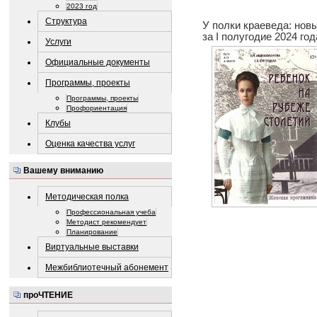
2023 год
Структура
У полки краеведа: нов
за I полугодие 2024 год
Услуги
Официальные документы
Программы, проекты
Программы, проекты
Профориентация
Клубы
Оценка качества услуг
Вашему вниманию
Методическая полка
Профессиональная учеба
Методист рекомендует
Планирование
Виртуальные выставки
Межбиблиотечный абонемент
проЧТЕНИЕ