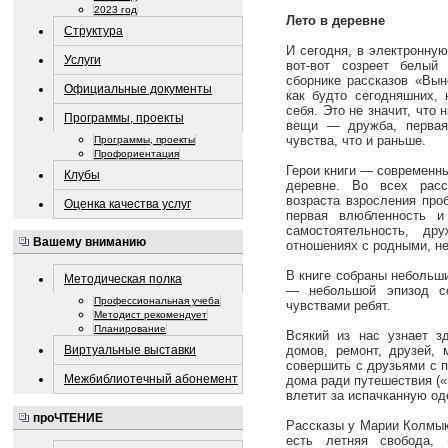
2023 год
Лето в деревне
Структура
И сегодня, в электронную
Услуги
вот-вот созреет белый
сборнике рассказов «Вын
Официальные документы
как будто сегодняшних, 
себя. Это не значит, что 
Программы, проекты
вещи — дружба, первая
чувства, что и раньше.
Программы, проекты
Профориентация
Герои книги — современны
Клубы
деревне. Во всех расс
возраста взросления про
Оценка качества услуг
первая влюбленность и
самостоятельность, др
Вашему вниманию
отношениях с родными, не
В книге собраны небольш
Методическая полка
— небольшой эпизод с
Профессиональная учеба
чувствами ребят.
Методист рекомендует
Планирование
Всякий из нас узнает зд
домов, ремонт, друзей,
Виртуальные выставки
совершить с друзьями с п
Межбиблиотечный абонемент
дома ради путешествия («
влетит за испачканную од
проЧТЕНИЕ
Рассказы у Марии Колмык
есть летняя свобода,