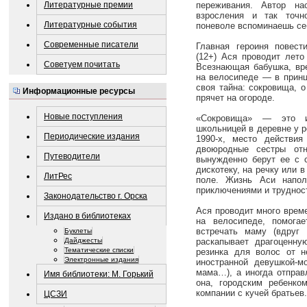
Литературные премии
переживания. Автор на
взросления и так точн
Литературные события
поневоле вспоминаешь себ
Современные писатели
Главная героиня повест
(12+) Ася проводит лето
Советуем почитать
Всезнающая бабушка, вре
на велосипеде — в принц
своя тайна: сокровища, о
Информационные ресурсы
прячет на огороде.
Новые поступления
«Сокровища» — это ис
школьницей в деревне у 
Периодические издания
1990-х, место действи
двоюродные сестры отн
Путеводители
вынужденно берут ее с с
дискотеку, на речку или 
ЛитРес
поле. Жизнь Аси напол
приключениями и труднос
Законодательство г. Орска
Ася проводит много врем
Издано в библиотеках
на велосипеде, помогае
встречать маму (вдруг
Буклеты
Дайджесты
раскапывает драгоценну
Тематические списки
резинка для волос от н
Электронные издания
иностранной девушкой-м
мама…), а иногда отправ
Имя библиотеки: М. Горький
она, городским ребенко
компании с кучей братьев.
ЦСЗИ