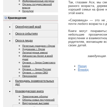
Информационные ресурсы
Так, глазами Аси, мы см
Органы государственной
разного возраста, дере
власти
хорошей семьи на фоне н
Госуслуги
этой книги.
Краеведение
«Сокровища» — это не д
почти любого возраста о д
Оренбургский край
Книги могут понравить
Орск в событиях
небольшие прозаичес
взрослении и взаимоотнош
Орск в лицах
родителям, желающим всп
своих детей.
Почетные граждане г.Орска
Художники г. Орска
Литературные имена
заведующая 
Афганистан болит в моей
душе
Орчане — Герои Советского
Назад
Союза
Вперёд
Орчане — Герои России
Орчане — герои СВО
Персоналии
Календарь знаменательных
дат
Краеведческая книга
Тематические обзоры
Обзоры новых поступлений
Виртуальные выставки