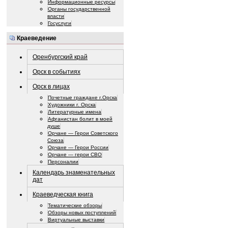
Информационные ресурсы
Органы государственной
власти
Госуслуги
Краеведение
Оренбургский край
Орск в событиях
Орск в лицах
Почетные граждане г.Орска
Художники г. Орска
Литературные имена
Афганистан болит в моей
душе
Орчане — Герои Советского
Союза
Орчане — Герои России
Орчане — герои СВО
Персоналии
Календарь знаменательных
дат
Краеведческая книга
Тематические обзоры
Обзоры новых поступлений
Виртуальные выставки