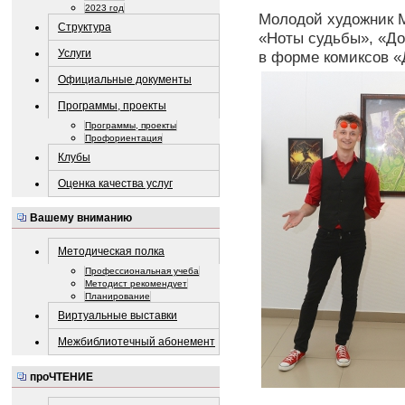
2023 год
Молодой художник М
Структура
«Ноты судьбы», «До
Услуги
в форме комиксов «
Официальные документы
Программы, проекты
Программы, проекты
Профориентация
Клубы
Оценка качества услуг
Вашему вниманию
Методическая полка
Профессиональная учеба
Методист рекомендует
Планирование
Виртуальные выставки
Межбиблиотечный абонемент
проЧТЕНИЕ