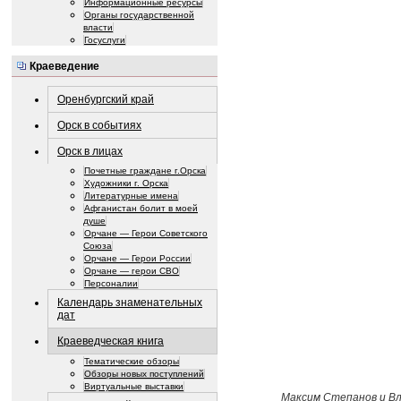
Информационные ресурсы
Органы государственной
власти
Госуслуги
Краеведение
Оренбургский край
Орск в событиях
Орск в лицах
Почетные граждане г.Орска
Художники г. Орска
Литературные имена
Афганистан болит в моей
душе
Орчане — Герои Советского
Союза
Орчане — Герои России
Орчане — герои СВО
Персоналии
Календарь знаменательных
дат
Краеведческая книга
Тематические обзоры
Обзоры новых поступлений
Виртуальные выставки
Максим Степанов и В