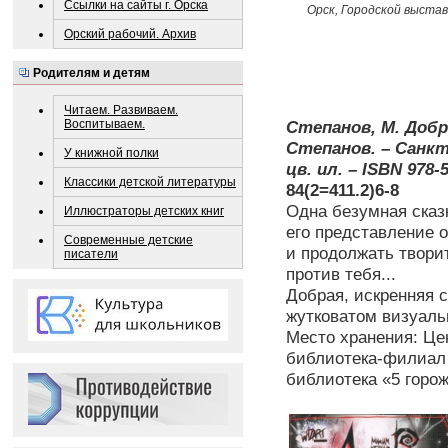
Ссылки на сайты г. Орска
Орск, Городской выставо
Орский рабочий. Архив
Родителям и детям
Читаем. Развиваем.
Воспитываем.
Степанов, М. Добро
Степанов. – Санкт-П
У книжной полки
цв. ил. – ISBN 978-5
Классики детской литературы
84(2=411.2)6-8
Одна безумная сказк
Иллюстраторы детских книг
его представление о
Современные детские
и продолжать творит
писатели
против тебя...
Добрая, искренняя с
жутковатом визуаль
Место хранения: Цен
библиотека-филиал 
библиотека «5 горож