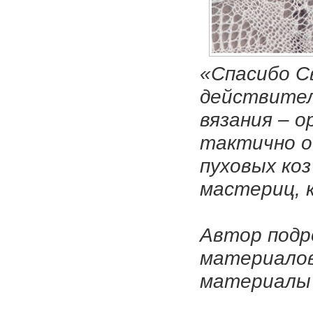
«Спасибо Св
действител
вязания – о
тактично о
пуховых коз
мастериц, 
Автор подр
материалов
материалы