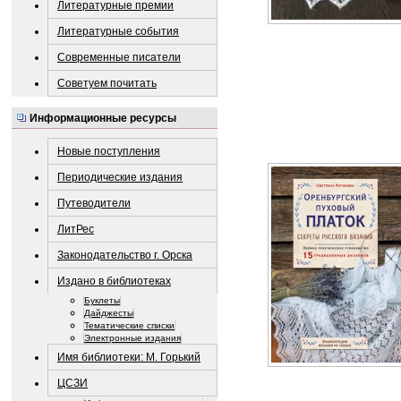
Литературные премии
Литературные события
Современные писатели
Советуем почитать
Информационные ресурсы
Новые поступления
Периодические издания
Путеводители
ЛитРес
Законодательство г. Орска
Издано в библиотеках
Буклеты
Дайджесты
Тематические списки
Электронные издания
Имя библиотеки: М. Горький
ЦСЗИ