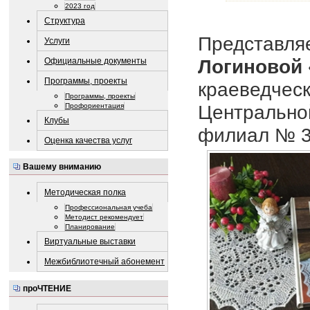
2023 год
Структура
Представля
Услуги
Логиновой 
Официальные документы
Программы, проекты
краеведчес
Программы, проекты
Центральной
Профориентация
Клубы
филиал № 3
Оценка качества услуг
Вашему вниманию
Методическая полка
Профессиональная учеба
Методист рекомендует
Планирование
Виртуальные выставки
Межбиблиотечный абонемент
проЧТЕНИЕ