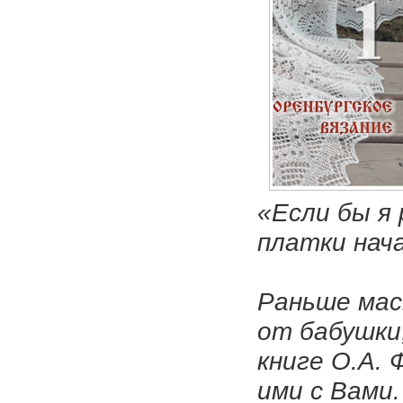
«Если бы я 
платки нач
Раньше мас
от бабушки,
книге О.А. 
ими с Вами.