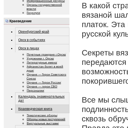
Информационные ресурсы
В какой стр
Органы государственной
власти
вязаной шал
Госуслуги
Краеведение
платок. Эта
русской кул
Оренбургский край
Орск в событиях
Орск в лицах
Секреты вяз
Почетные граждане г.Орска
Художники г. Орска
передаются 
Литературные имена
Афганистан болит в моей
возможность
душе
Орчане — Герои Советского
покорившего
Союза
Орчане — Герои России
Орчане — герои СВО
Персоналии
Календарь знаменательных
Все мы слыш
дат
подлинность
Краеведческая книга
Тематические обзоры
сквозь обру
Обзоры новых поступлений
Виртуальные выставки