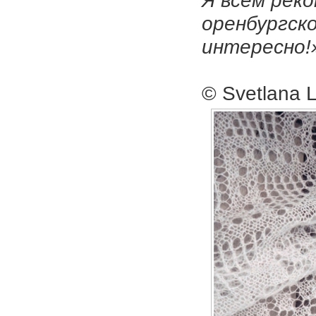
Я всем рек
оренбургско
интересно!
© Svetlаnа 