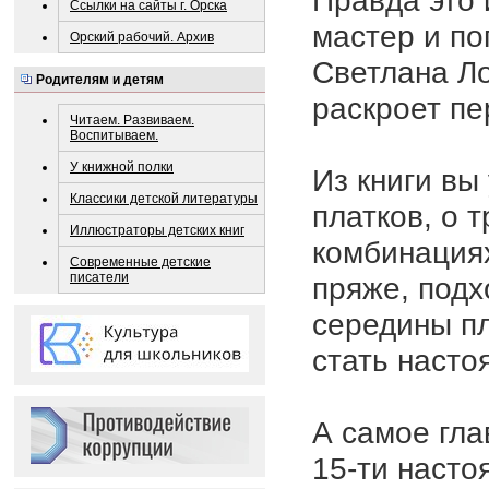
Правда это 
Ссылки на сайты г. Орска
мастер и по
Орский рабочий. Архив
Светлана Ло
Родителям и детям
раскроет пе
Читаем. Развиваем.
Воспитываем.
У книжной полки
Из книги вы
Классики детской литературы
платков, о 
Иллюстраторы детских книг
комбинациях
Современные детские
писатели
пряже, подх
середины пл
стать наст
А самое гла
15-ти насто