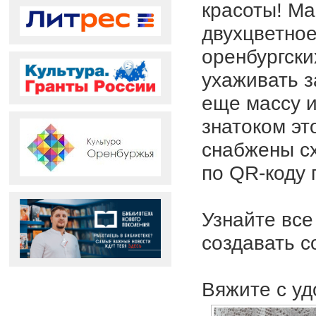
красоты! Ма
двухцветное
оренбургски
ухаживать з
еще массу 
знатоком эт
снабжены сх
по QR-коду 
Узнайте все
создавать с
Вяжите с уд