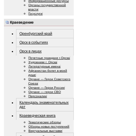
Информационные ресурсы
Органы государственной
власти
Госуслуги
Краеведение
Оренбургский край
Орск в событиях
Орск в лицах
Почетные граждане г.Орска
Художники г. Орска
Литературные имена
Афганистан болит в моей
душе
Орчане — Герои Советского
Союза
Орчане — Герои России
Орчане — герои СВО
Персоналии
Календарь знаменательных
дат
Краеведческая книга
Тематические обзоры
Обзоры новых поступлений
Виртуальные выставки